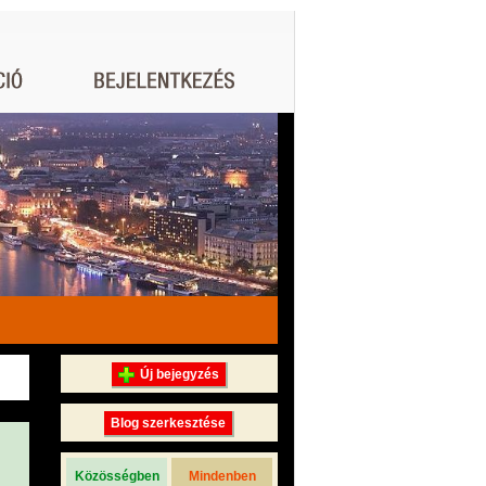
Új bejegyzés
Blog szerkesztése
Közösségben
Mindenben