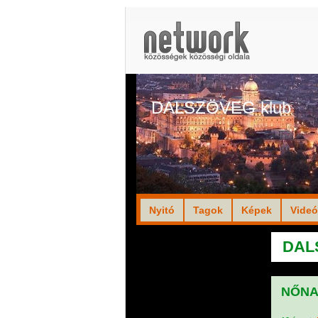
DALSZÖVEG klub
Nyitó
Tagok
Képek
Vide
DALS
NŐNA