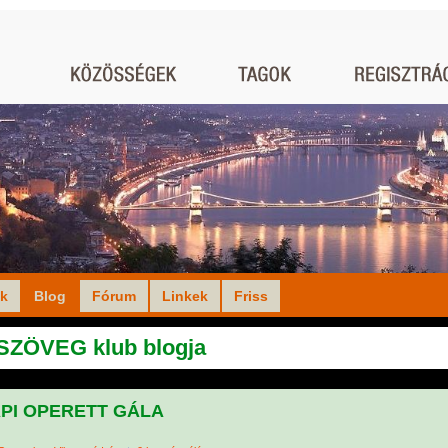
ók
Blog
Fórum
Linkek
Friss
ZÖVEG klub blogja
PI OPERETT GÁLA