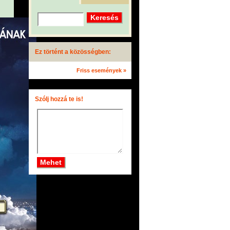
Ez történt a közösségben:
Friss események »
Szólj hozzá te is!