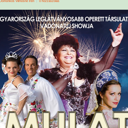
Domonkos Vilmosné Irén
|
0 hozzászólás