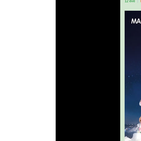
12 éve
|