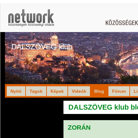
DALSZÖVEG klub
Nyitó
Tagok
Képek
Videók
Blog
Fórum
L
DALSZÖVEG klub bl
ZORÁN