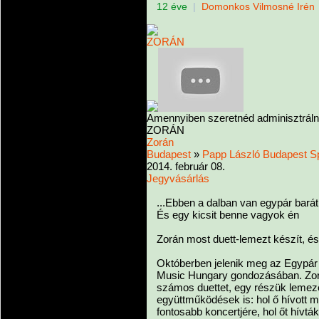
12 éve
|
Domonkos Vilmosné Irén
Amennyiben szeretnéd adminisztrálni 
ZORÁN
Zorán
Budapest
»
Papp László Budapest S
2014. február 08.
Jegyvásárlás
...Ebben a dalban van egypár barát
És egy kicsit benne vagyok én
Zorán most duett-lemezt készít, és
Októberben jelenik meg az Egypár 
Music Hungary gondozásában. Zorá
számos duettet, egy részük lemeze
együttműködések is: hol ő hívott m
fontosabb koncertjére, hol őt hívt