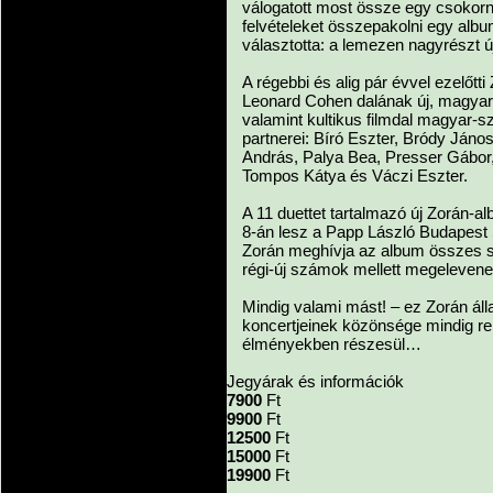
válogatott most össze egy csokorny
felvételeket összepakolni egy albu
választotta: a lemezen nagyrészt új
A régebbi és alig pár évvel ezelőtt
Leonard Cohen dalának új, magyarítot
valamint kultikus filmdal magyar-s
partnerei: Bíró Eszter, Bródy Jáno
András, Palya Bea, Presser Gábor
Tompos Kátya és Váczi Eszter.
A 11 duettet tartalmazó új Zorán-
8-án lesz a Papp László Budapest
Zorán meghívja az album összes sz
régi-új számok mellett megelevene
Mindig valami mást! – ez Zorán ál
koncertjeinek közönsége mindig re
élményekben részesül…
Jegyárak és információk
7900
Ft
9900
Ft
12500
Ft
15000
Ft
19900
Ft