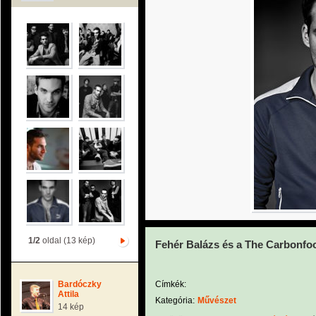
1/2
oldal (13 kép)
Fehér Balázs és a The Carbonfoo
Bardóczky
Címkék:
Attila
Kategória:
Művészet
14 kép