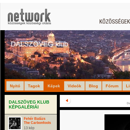
DALSZÖVEG klub
Nyitó
Tagok
Képek
Videók
Blog
Fórum
L
DALSZÖVEG KLUB
Di
KÉPGALÉRIÁI
Fehér Balázs
The Carbonfools
13 kép