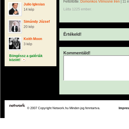
Feltöltötte:
Domonkos Vilmosné Irén
|
11 
Julio Iglesias
Látta 1225 ember.
14 kép
Simándy József
20 kép
Értékeld!
Keith Moon
3 kép
Kommentáld!
Böngéssz a galériák
között!
© 2007 Copyright Network.hu Minden jog fenntartva.
Impre