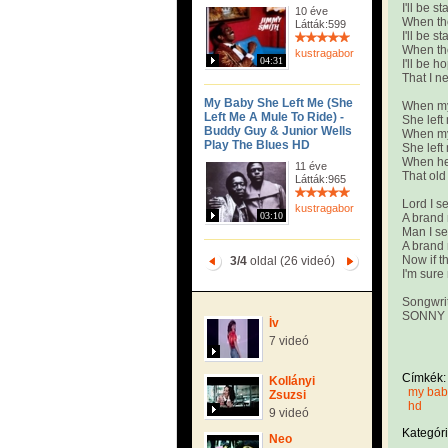
I'll be 
10 éve
When the
Látták:599
I'll be 
When the
kustragabor
04:31
I'll be h
That I n
My Baby She Left Me (She
When my
Left Me A Mule To Ride) -
She left
Buddy Guy & Junior Wells
When my
Play The Blues HD
She left
When her 
11 éve
That old
Látták:965
Lord I s
kustragabor
03:10
A brand 
Man I s
A brand 
Now if t
3/4
oldal (26 videó)
I'm sure
Songwri
SONNY 
Ív
7 videó
Címkék:
Kollányi
my baby
Zsuzsi
hd
9 videó
Kategóri
Neo