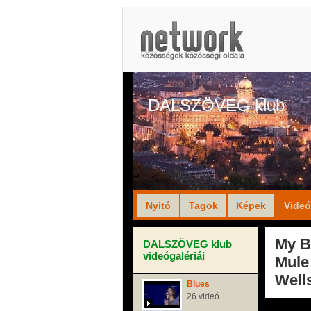
DALSZÖVEG klub
Nyitó
Tagok
Képek
Vide
My B
DALSZÖVEG klub
videógalériái
Mule
Well
Blues
26 videó