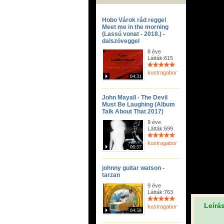
Hobo Várok rád reggel
Meet me in the morning
(Lassú vonat - 2018.) -
dalszöveggel
8 éve
Látták:615
kustragabor
04:31
John Mayall - The Devil
Must Be Laughing (Album
Talk About That 2017)
9 éve
Látták:699
kustragabor
06:57
johnny guitar watson -
tarzan
9 éve
Látták:763
Leírá
kustragabor
04:58