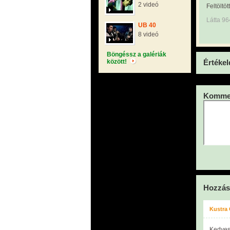
2 videó
Feltöltöt
Látta 96
UB 40
8 videó
Böngéssz a galériák
között!
Értékel
Kommen
Hozzás
Kustra
Kedves