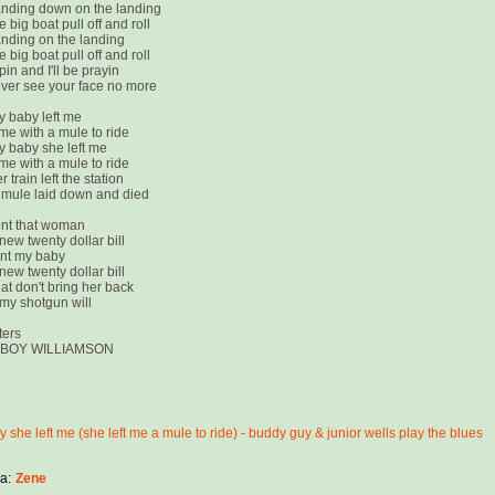
standing down on the landing
 big boat pull off and roll
standing on the landing
 big boat pull off and roll
opin and I'll be prayin
ever see your face no more
 baby left me
 me with a mule to ride
 baby she left me
 me with a mule to ride
train left the station
 mule laid down and died
ent that woman
new twenty dollar bill
ent my baby
new twenty dollar bill
hat don't bring her back
 my shotgun will
ters
BOY WILLIAMSON
 she left me (she left me a mule to ride) - buddy guy & junior wells play the blues
a:
Zene