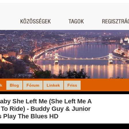
ók
Blog
Fórum
Linkek
Friss
aby She Left Me (She Left Me A
 To Ride) - Buddy Guy & Junior
s Play The Blues HD