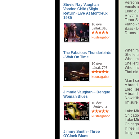
Personn
Stevie Ray Vaughan -
Vocals a
Voodoo Child (Slight
Lead gui
Return) Live At Montreux
Rhythm g
1985
Tenor Sa
Piano - 
10 éve
Látták:810
Bass - L
Drums -
kustragabor
10:23
When my
The Fabulous Thunderbirds
She left
- Wait On Time
When my
She left
10 éve
When her 
Látták:797
That old
kustragabor
04:27
Man I s
A brand 
Lord I s
Jimmie Vaughan ~ Dengue
A brand 
Woman Blues
Now if t
I'm sure 
10 éve
Látták:761
Lake Mic
Chicago 
kustragabor
06:27
Lake Mic
Chicago 
If I feel
Jimmy Smith - Three
I'm gon
O'Clock Blues