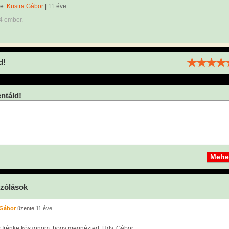
te:
Kustra Gábor
|
11 éve
4 ember.
d!
táld!
zólások
 Gábor
üzente
11 éve
 Irénke köszönöm, hogy megnézted. Üdv. Gábor.