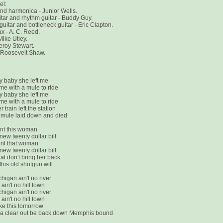
el:
nd harmonica - Junior Wells.
tar and rhythm guitar - Buddy Guy.
uitar and bottleneck guitar - Eric Clapton.
x - A. C. Reed.
Mike Utley.
eroy Stewart.
 Roosevelt Shaw.
 baby she left me
 me with a mule to ride
 baby she left me
 me with a mule to ride
train left the station
 mule laid down and died
ent this woman
new twenty dollar bill
ent that woman
new twenty dollar bill
hat don't bring her back
this old shotgun will
higan ain't no river
ain't no hill town
higan ain't no river
ain't no hill town
 like this tomorrow
na clear out be back down Memphis bound