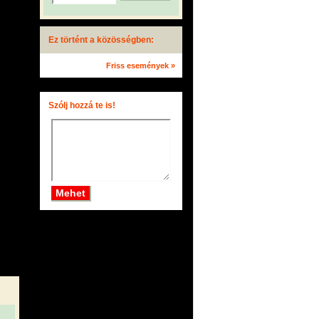
Ez történt a közösségben:
Friss események »
Szólj hozzá te is!