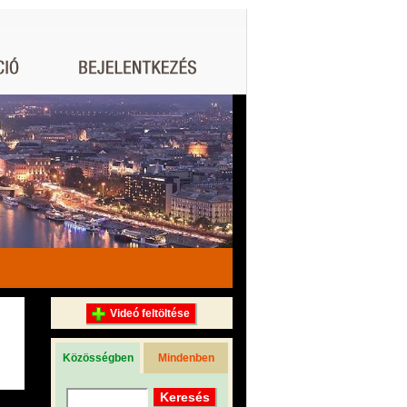
Videó feltöltése
Közösségben
Mindenben