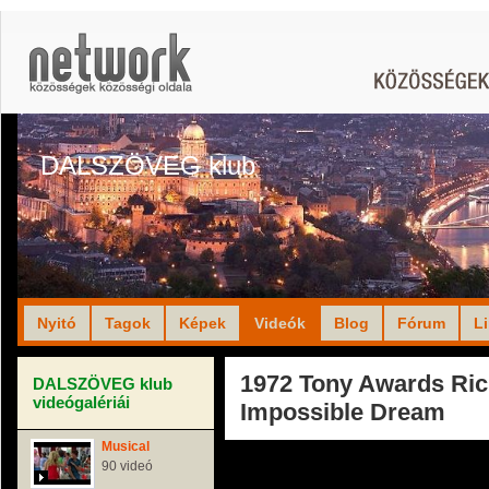
DALSZÖVEG klub
Nyitó
Tagok
Képek
Videók
Blog
Fórum
L
1972 Tony Awards Ric
DALSZÖVEG klub
videógalériái
Impossible Dream
Musical
90 videó