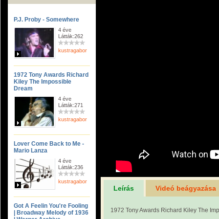
P.J. Proby - Somewhere
4 éve
Látták:262
kustragabor
1972 Tony Awards Richard
Kiley The Impossible
Dream
4 éve
Látták:271
kustragabor
Lover Come Back to Me -
Mario Lanza
4 éve
Látták:236
kustragabor
Leírás
Videó beágyazása
Got A Feelin You're Fooling
1972 Tony Awards Richard Kiley The Im
| Broadway Melody of 1936