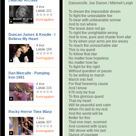
| Warner Archive
Dalszerzők: Joe Darion / Mitchell Leigh
4 éve
Látták:221
To dream the impossible dream
To fight the unbeatable foe
kustragabor
To bear with unbearable sorrow
And to run where
The brave dare not go
To right the unrightable wrong
Duncan James & Keedie - I
And to love, pure and chaste from afar
Believe My Heart
To try when your arms are too weary
4 éve
To reach the unreachable star
Látták:194
This is my quest
To follow that star
kustragabor
No matter how hopeless
No matter how far
To fight for the right
Without question or pause
Dan Metcalfe - Pumping
To be willing to march
Iron 1991
March into hell
For that heavenly cause
4 éve
Látták:215
And I know
If I'll only be true
To this glorious quest
kustragabor
That my heart
Will lie peaceful and calm
When I'm laid to my rest
Rocky Horror Time Warp
And the world will be
Better for this
4 éve
That one man, scorned
Látták:307
And covered with scars
Still strove with his last
kustragabor
Ounce of courage