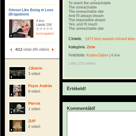
To reach the unreachable
The unreachable
Almost Like Being in Love
The unreachable star
(Brigadoon)
And I'll always dream
The impossible dream
4 éve
Yes, and I'll reach
Látták:258
The unreachable star
kustragabor
Címkék:
1972 tony awards richard kile
Kategória:
Zene
4/12
oldal (90 videó)
Feltöltötte:
Kustra Gábor
|
4 éve
Látta 270 ember.
J.Balvin
3 videó
Payer András
Értékeld!
8 videó
Pierrot
Kommentáld!
1 videó
ZUP
2 videó