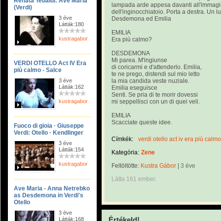
Renata Tebaldi: Ave Maria
lampada arde appesa davanti all'immagi
(Verdi)
dell'inginocchiatoio. Porta a destra. Un l
3 éve
Desdemona ed Emilia
Látták:180
EMILIA
kustragabor
Era più calmo?
DESDEMONA
Mi parea. M'ingiunse
VERDI OTELLO Act IV Era
di coricarmi e d'attenderlo. Emilia,
più calmo - Salce
te ne prego, distendi sul mio letto
3 éve
la mia candida veste nuziale.
Látták:162
Emilia eseguisce
Senti. Se pria di te morir dovessi
kustragabor
mi seppellisci con un di quei veli.
EMILIA
Scacciate queste idee.
Fuoco di gioia · Giuseppe
Verdi: Otello · Kendlinger
Címkék:
verdi otello act iv era più calmo
3 éve
Látták:154
Kategória:
Zene
kustragabor
Feltöltötte:
Kustra Gábor
|
3 éve
Látta 161 ember.
Ave Maria - Anna Netrebko
as Desdemona in Verdi's
Otello
3 éve
Értékeld!
Látták:168