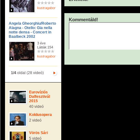
kustragabor
Kommentáld!
Angela Gheorghiu/Roberto
Alagna - Otello: Gia nella
notte densa - Concert in
Baalbeck 2002
3 éve
Látták:154
kustragabor
1/4
oldal (28 videó)
Eurovíziós
Dalfesztivál
2015
40 videó
Koldusopera
2 videó
Vörös Sári
5 videó