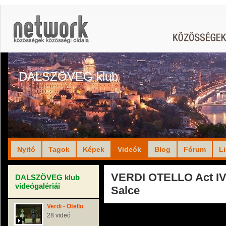
DALSZÖVEG klub
Nyitó
Tagok
Képek
Videók
Blog
Fórum
L
VERDI OTELLO Act IV 
DALSZÖVEG klub
videógalériái
Salce
Verdi - Otello
28 videó