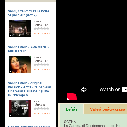
Verdi, Otello: "Era la notte...
Si pel ciel" (Act 2)
2 éve
Látták:112
kustragabor
Verdi: Otello - Ave Maria -
Pitti Katalin
2 éve
Látták:143
kustragabor
Verdi: Otello - original
version - Act 1 - "Una vela!
Una vela! Esultate!" (Live
In Chicago &...
2 éve
Látták:99
Leírás
Videó beágyazása
kustragabor
SCENA I
La Camera di Desdemona. Letto, inginocc