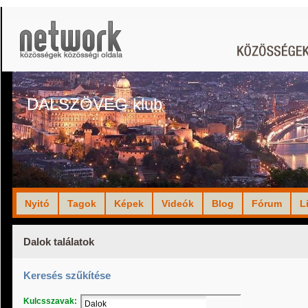
DALSZÖVEG klub
Nyitó
Tagok
Képek
Videók
Blog
Fórum
L
Dalok találatok
Keresés szűkítése
Kulcsszavak: