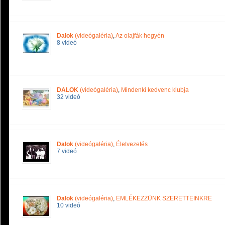
Dalok
(videógaléria)
,
Az olajfák hegyén
8 videó
DALOK
(videógaléria)
,
Mindenki kedvenc klubja
32 videó
Dalok
(videógaléria)
,
Életvezetés
7 videó
Dalok
(videógaléria)
,
EMLÉKEZZÜNK SZERETTEINKRE
10 videó