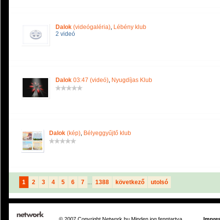
Dalok
(videógaléria)
,
Lébény klub
2 videó
Dalok
03:47 (videó)
,
Nyugdíjas Klub
Dalok
(kép)
,
Bélyeggyűjtő klub
1
2
3
4
5
6
7
...
1388
következő
utolsó
© 2007 Copyright Network.hu Minden jog fenntartva.
Impre