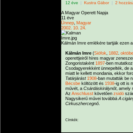
12 éve
|
Kustra Gábor
|
2 hozzás
A Magyar Operett Napja
11
éve
Ünnep
,
Magyar
2002. 10. 24.
Kálmán Imre emlékére tartják ezen a
Kálmán Imre
(
Siófok
,
1882
.
októbe
operettjeiről híres magyar zenesze
Zongoristaként
1897
-ben mutatkoz
Csodagyerekként ünnepelték, de a 
miatt le kellett mondania, ekkor for
Tatárjárást
1908
-ban mutatták be n
Bécsbe
költözött és
1938
-ig ott i
művét, a
Csárdáskirálynőt
, amely 
Az
Anschlusst
követően
zsidó
szá
Nagysikerű művei továbbá
A cigá
Cirkuszhercegnő
.
Címkék: