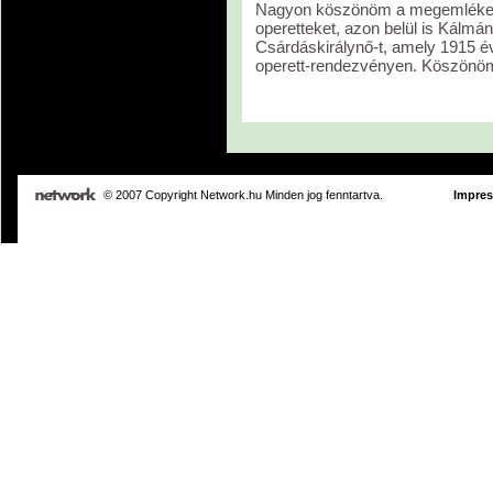
Nagyon köszönöm a megemlékez
operetteket, azon belül is Kálmán 
Csárdáskirálynő-t, amely 1915 év
operett-rendezvényen. Köszönö
© 2007 Copyright Network.hu Minden jog fenntartva.
Impre