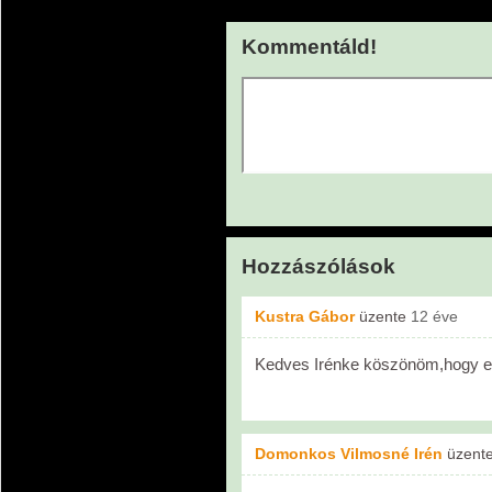
Kommentáld!
Hozzászólások
Kustra Gábor
üzente
12 éve
Kedves Irénke köszönöm,hogy el
Domonkos Vilmosné Irén
üzent