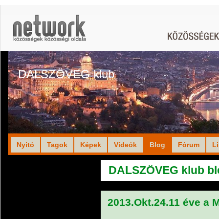
DALSZÖVEG klub
Nyitó
Tagok
Képek
Videók
Blog
Fórum
L
DALSZÖVEG klub bl
2013.Okt.24.11 éve a 