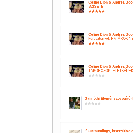
Celine Dion & Andrea Boce
SZIGETE
Celine Dion & Andrea Boce
keresztények-HATÁROK N
Celine Dion & Andrea Boce
TÁBOROZÓK- ÉLETKÉPE
Gyimóthi Elemér szövegíró
(
If surroundings, insensitive