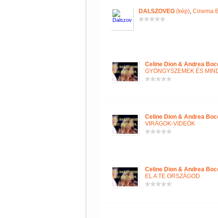
DALSZOVEG
(kép)
,
Cinema B
Celine Dion & Andrea Boce
GYÖNGYSZEMEK ÉS MIN
Celine Dion & Andrea Boce
VIRÁGOK-VIDEÓK
Celine Dion & Andrea Boce
EL A TE ORSZÁGOD