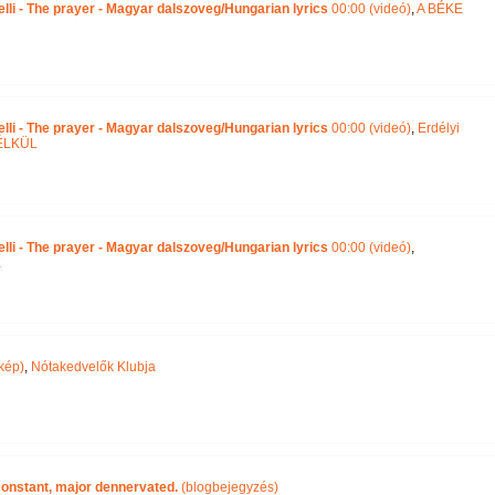
lli - The prayer - Magyar dalszoveg/Hungarian lyrics
00:00 (videó)
,
A BÉKE
lli - The prayer - Magyar dalszoveg/Hungarian lyrics
00:00 (videó)
,
Erdélyi
ÉLKÜL
lli - The prayer - Magyar dalszoveg/Hungarian lyrics
00:00 (videó)
,
K
kép)
,
Nótakedvelők Klubja
 constant, major dennervated.
(blogbejegyzés)