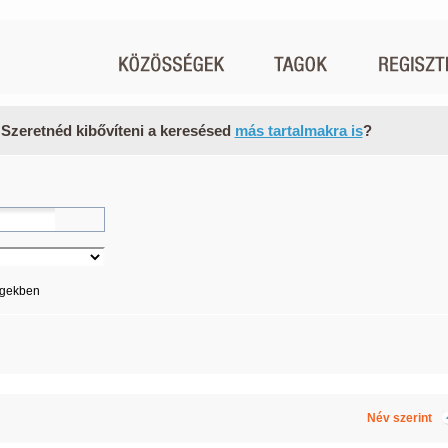
 Szeretnéd kibővíteni a keresésed
más tartalmakra is
?
égekben
Név szerint