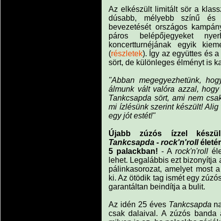
Az elkészült limitált sör a klas
dúsabb, mélyebb színű és m
bevezetését országos kampány 
páros belépőjegyeket n
koncertturnéjának egyik kie
(
részletek
). Így az együttes és 
sört, de különleges élményt is k
"Abban megegyezhetünk, hogy 
álmunk vált valóra azzal, hog
Tankcsapda sört, ami nem csak
mi ízlésünk szerint készült! Ali
egy jót estét!"
Újabb zúzós ízzel készü
Tankcsapda
-
rock'n'roll
életé
5 palackban!
- A
rock'n'roll
éle
lehet. Legalábbis ezt bizonyít
pálinkasorozat, amelyet most 
ki. Az ötödik tag ismét egy zúzó
garantáltan beindítja a bulit.
Az idén 25 éves
Tankcsapda
na
csak dalaival. A zúzós banda