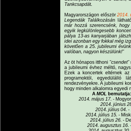
Tankcsapdá
t.
Magyarországon először
2014. 
Legendák Találkozásá
n látha
már hozzá szerencsénk, hogy 
egyik legkülönlegesebb koncer
pálya 13-as kanyarjában játszh
idei azonban egy fokkal még izg
követően a 25. jubileumi évünk
valóban, nagyon készülünk!"
Az öt hónapos itthoni
"csendet"
a jubileumi évhez méltó, nagys
Ezek a koncertek eltérnek az
programoktól, egyedülálló 
rendezvényekre. A jubileumi kon
hogy minden alkalomra egyedi m
A
MOL
bemutatja:
2014. május 17.
- Mogyo
2014. június 2
2014. július 04.
-
2014. július 15.
- Misk
2014. július 26.
- D
2014. augusztus 16.
2014. augusztus 20.