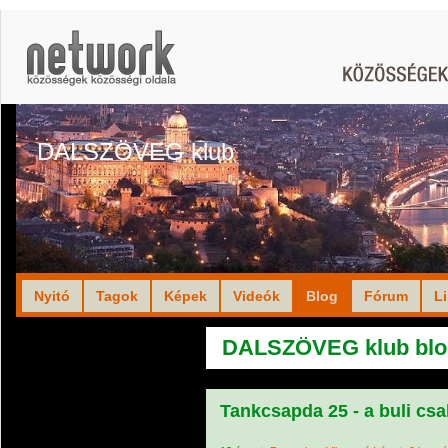
DALSZÖVEG klub
Nyitó
Tagok
Képek
Videók
Blog
Fórum
L
DALSZÖVEG klub blo
Tankcsapda 25 - a buli csa