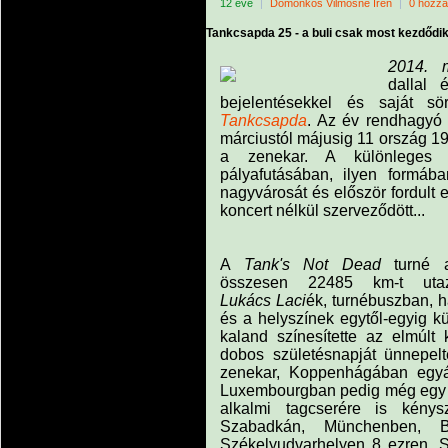
12 éve
|
Domonkos Vilmosné Irén
|
0 hozzá
Tankcsapda 25 - a buli csak most kezdődik
2014. 
dallal
bejelentésekkel és saját sö
Tankcsapda
. Az év rendhagyó 
márciustól májusig 11 ország 19 
a zenekar. A különleges
pályafutásában, ilyen formáb
nagyvárosát és először fordult 
koncert nélkül szerveződött...
A
Tank's Not Dead
turné a
összesen 22485 km-t utaz
Lukács Laci
ék, turnébuszban, h
és a helyszínek egytől-egyig 
kaland színesítette az elmúlt
dobos születésnapját ünnepelt
zenekar, Koppenhágában egyá
Luxembourgban pedig még egy v
alkalmi tagcserére is kénys
Szabadkán, Münchenben, Br
Székelyudvarhelyen 8 ezren, S