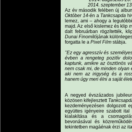
2014. szeptember 13
Az év második felében új album
Október 14
-én a
Tankcsapda
hi
lemez, ami – ahogy a legutóbb
majd. Az első kislemez és klip
m
dalt februárban rögzítették, k
Dunai Finomító
jának különleges 
forgatta le a
Pixel Film
stábja.
"Ez egy agresszív és személyes
évben a rengeteg pozitív dolog
kaptunk, amikre az ösztönös vál
nem csak mi, de minden olyan e
aki nem az irigység és a rossz
hanem úgy meri élni a saját életé
A negyed évszázados jubile
közösen kifejlesztett
Tankcsapd
kezdeményezésen dolgozott egy
együttes igényeire szabott ita
kialakítása és a csomago
bevonásával és közreműködés
tekintetben magáénak érzi az ital