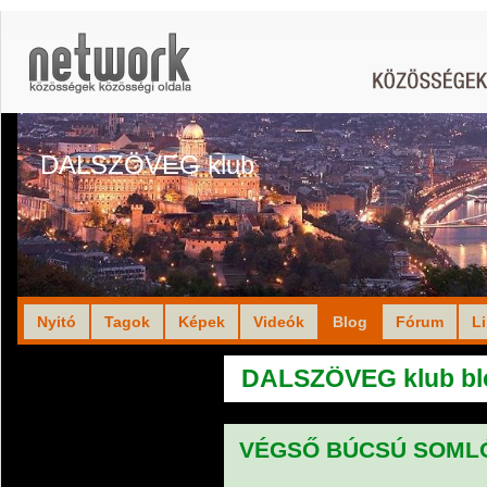
DALSZÖVEG klub
Nyitó
Tagok
Képek
Videók
Blog
Fórum
L
DALSZÖVEG klub bl
VÉGSŐ BÚCSÚ SOML