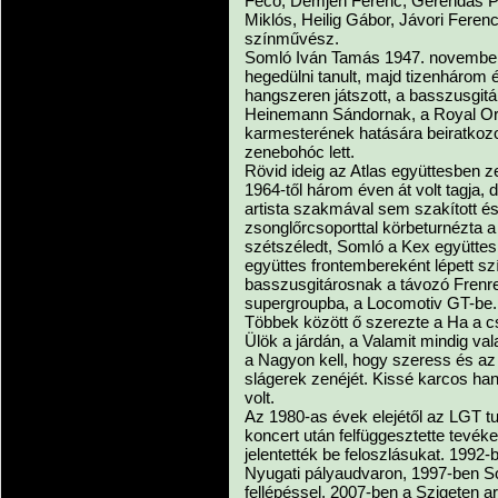
Fecó, Demjén Ferenc, Gerendás Pét
Miklós, Heilig Gábor, Jávori Ferenc
színművész.
Somló Iván Tamás 1947. november 
hegedülni tanult, majd tizenhárom 
hangszeren játszott, a basszusgitá
Heinemann Sándornak, a Royal Or
karmesterének hatására beiratkozot
zenebohóc lett.
Rövid ideig az Atlas együttesben
1964-től három éven át volt tagja,
artista szakmával sem szakított és 
zsonglőrcsoporttal körbeturnézta a
szétszéledt, Somló a Kex együttes
együttes frontembereként lépett s
basszusgitárosnak a távozó Frenre
supergroupba, a Locomotiv GT-be.
Többek között ő szerezte a Ha a c
Ülök a járdán, a Valamit mindig va
a Nagyon kell, hogy szeress és a
slágerek zenéjét. Kissé karcos han
volt.
Az 1980-as évek elejétől az LGT tur
koncert után felfüggesztette tevék
jelentették be feloszlásukat. 199
Nyugati pályaudvaron, 1997-ben S
fellépéssel. 2007-ben a Szigeten ar