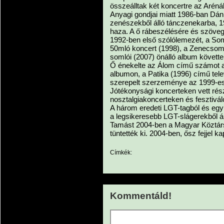
összeálltak két koncertre az Arén
Anyagi gondjai miatt 1986-ban Dáni
zenészekből álló tánczenekarba, 
haza. A ő rábeszélésére és szöveg
1992-ben első szólólemezét, a Som
50mló koncert (1998), a Zenecsoma
somlói (2007) önálló album követte
Ő énekelte az Álom című számot a
albumon, a Patika (1996) című telev
szerepelt szerzeménye az 1999-es 
Jótékonysági koncerteken vett rész
nosztalgiakoncerteken és fesztivál
A három eredeti LGT-tagból és egy 
a legsikeresebb LGT-slágerekből á
Tamást 2004-ben a Magyar Köztár
tüntették ki. 2004-ben, ősz fejjel ka
Címkék:
Kommentáld!