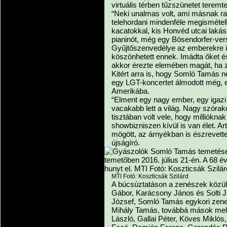
virtuális térben tűzszünetet teremte
“Neki unalmas volt, ami másnak raci
telehordani mindenféle megismételh
kacatokkal, kis Honvéd utcai lakás
pianinót, még egy Bösendorfer-vers
Gyűjtőszenvedélye az emberekre is
köszönhetett ennek. Imádta őket és 
akkor érezte elemében magát, ha zajl
Kitért arra is, hogy Somló Tamás ne
egy LGT-koncertet álmodott még, eme
Amerikába.
“Elment egy nagy ember, egy igazi 
vacakabb lett a világ. Nagy szórako
tisztában volt vele, hogy millióknak
showbizniszen kívül is van élet. Art
mögött, az árnyékban is észrevett
újságíró.
MTI Fotó: Koszticsák Szilárd
A búcsúztatáson a zenészek közül 
Gábor, Karácsony János és Solti J
József, Somló Tamás egykori zen
Mihály Tamás, továbbá mások melle
László, Gallai Péter, Köves Miklós