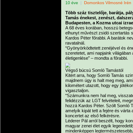
10 éve
|
Domonkos Vilmosné Irén
Több száz tisztelője, barátja, pá
Tamás énekest, zenészt, dalszer
Budapesten, a Kozma utcai izrae
A 68 éves korában, hosszú betegsé
elhunyt művészt zsidó szertartás s
Kardos Péter főrabbi. A barátok ne
ravatalnál.
“Gyönyörködtetett zenéjével és én
szeretetet, ami napjaink világában a
életigenlése” – mondta a főrabbi.
Végső búcsú Somló Tamástól
Kitért arra, hogy Somló Tamás szin
majdnem úgy is halt meg meg, amik
kilométert utazott, hogy egy jóték
vigasztaljon.
“Számunkra nem hal meg, visszaté
felidézzük az LGT felvételeit, meg
hozzá Kardos Péter. Szólt Somló Ta
amelyik kipát tett a fejére és várta
koncertet az első felkérésre.
Léderer Pál arról beszélt, hogy k
magyar zenei élet egyik legeredeti
mindenképpen legtermészetesebb, l