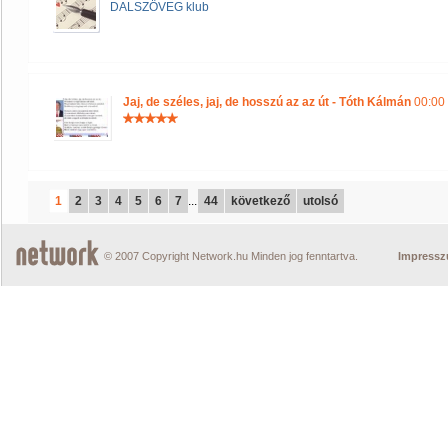
DALSZÖVEG klub
Jaj, de széles, jaj, de hosszú az az út - Tóth Kálmán
00:00 
1
2
3
4
5
6
7
...
44
következő
utolsó
© 2007 Copyright Network.hu Minden jog fenntartva.
Impress