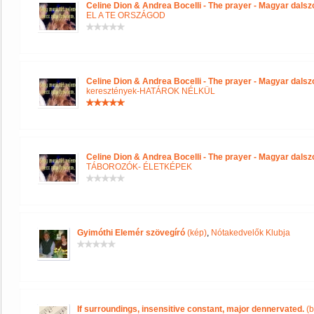
Celine Dion & Andrea Bocelli - The prayer - Magyar dals
EL A TE ORSZÁGOD
Celine Dion & Andrea Bocelli - The prayer - Magyar dals
keresztények-HATÁROK NÉLKÜL
Celine Dion & Andrea Bocelli - The prayer - Magyar dals
TÁBOROZÓK- ÉLETKÉPEK
Gyimóthi Elemér szövegíró
(kép)
,
Nótakedvelők Klubja
If surroundings, insensitive constant, major dennervated.
(