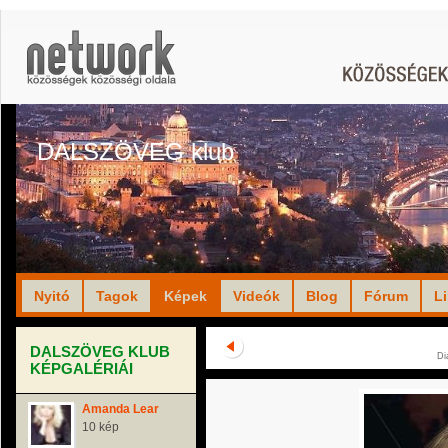
DALSZÖVEG klub
Nyitó
Tagok
Képek
Videók
Blog
Fórum
L
DALSZÖVEG KLUB
Di
KÉPGALÉRIÁI
Amanda Lear
10 kép