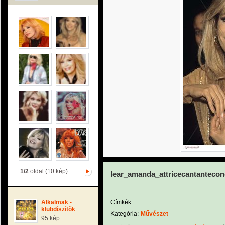
1/2
oldal (10 kép)
lear_amanda_attricecantantecon
Alkalmak -
Címkék:
klubdíszítők
Kategória:
Művészet
95 kép