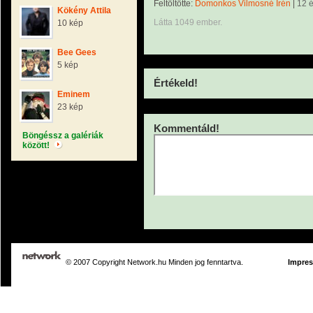
Feltöltötte:
Domonkos Vilmosné Irén
|
12 
Kökény Attila
Látta 1049 ember.
10 kép
Bee Gees
5 kép
Értékeld!
Eminem
23 kép
Kommentáld!
Böngéssz a galériák
között!
© 2007 Copyright Network.hu Minden jog fenntartva.
Impre