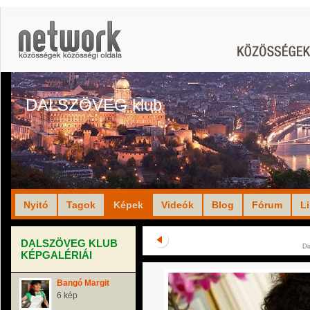
DALSZÖVEG klub
Nyitó
Tagok
Képek
Videók
Blog
Fórum
L
DALSZÖVEG KLUB
Di
KÉPGALÉRIÁI
Bangó Margit
6 kép