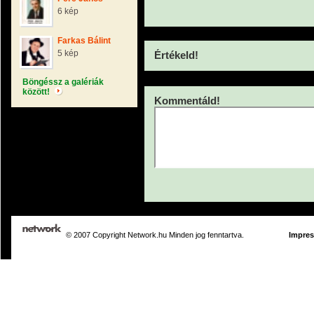
6 kép
Farkas Bálint
5 kép
Értékeld!
Böngéssz a galériák
között!
Kommentáld!
© 2007 Copyright Network.hu Minden jog fenntartva.
Impre