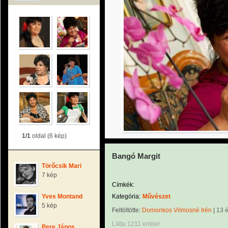
1/1
oldal (6 kép)
Bangó Margit
Törőcsik Mari
7 kép
Címkék:
Yves Montand
Kategória:
Művészet
5 kép
Feltöltötte:
Domonkos Vilmosné Irén
|
13 
Látta 1211 ember.
Pere János