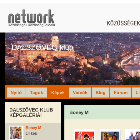
DALSZÖVEG klub
Nyitó
Tagok
Képek
Videók
Blog
Fórum
L
DALSZÖVEG KLUB
Boney M
KÉPGALÉRIÁI
Boney M
14 kép