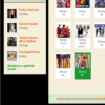
Kelly Clarkson
Boney
boney
Bone
10 kép
-M
m
M
Sárosi Katalin
19 kép
Takáts Eszter -
Boney
Boney
West Balkan
Bone
M (2
-M-Mi
M
28 kép
)
x-CZ-...
Csongrádi Kata
6 kép
Böngéssz a galériák
között!
Boney
Boney
M_
M.
VISSZA A(Z) DALSZÖVEG KLUB KÖZÖSS