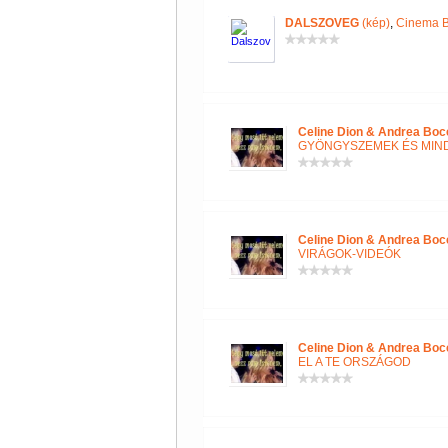
DALSZOVEG
(kép)
,
Cinema B
Celine Dion & Andrea Boce
GYÖNGYSZEMEK ÉS MIN
Celine Dion & Andrea Boce
VIRÁGOK-VIDEÓK
Celine Dion & Andrea Boce
EL A TE ORSZÁGOD