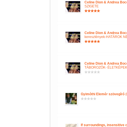
Celine Dion & Andrea Boce
SZIGETE
Celine Dion & Andrea Boce
keresztények-HATÁROK N
Celine Dion & Andrea Boce
TÁBOROZÓK- ÉLETKÉPE
Gyimóthi Elemér szövegíró
(
If surroundings, insensitive