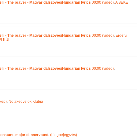
lli - The prayer - Magyar dalszoveg/Hungarian lyrics
00:00 (videó)
,
A BÉKE
lli - The prayer - Magyar dalszoveg/Hungarian lyrics
00:00 (videó)
,
Erdélyi
ÉLKÜL
lli - The prayer - Magyar dalszoveg/Hungarian lyrics
00:00 (videó)
,
K
kép)
,
Nótakedvelők Klubja
 constant, major dennervated.
(blogbejegyzés)