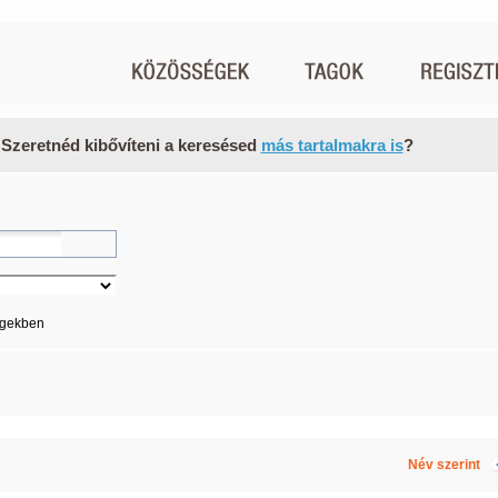
 Szeretnéd kibővíteni a keresésed
más tartalmakra is
?
égekben
Név szerint