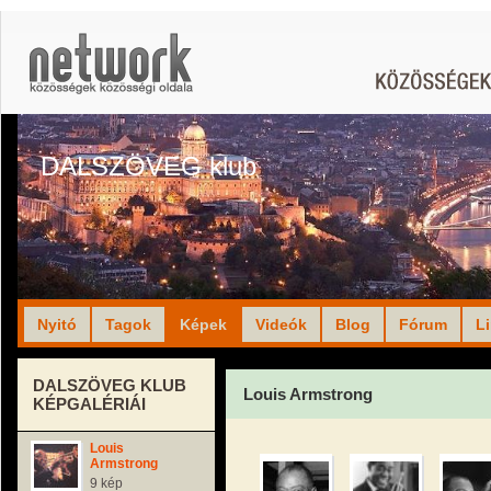
DALSZÖVEG klub
Nyitó
Tagok
Képek
Videók
Blog
Fórum
L
DALSZÖVEG KLUB
Louis Armstrong
KÉPGALÉRIÁI
Louis
Armstrong
9 kép