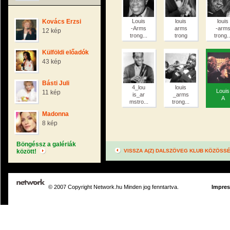
Kovács Erzsi
Louis
louis
louis
-Arms
arms
-arm
12 kép
trong...
trong
trong..
Külföldi előadók
43 kép
Básti Juli
4_lou
louis
Louis
11 kép
is_ar
_arms
A
mstro...
trong...
Madonna
8 kép
Böngéssz a galériák
között!
VISSZA A(Z) DALSZÖVEG KLUB KÖZÖSS
© 2007 Copyright Network.hu Minden jog fenntartva.
Impre