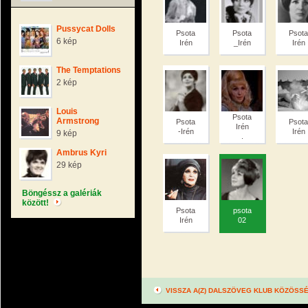
Pussycat Dolls
Psota
Psota
Psota
6 kép
Irén
_Irén
Irén
The Temptations
2 kép
Louis
Psota
Armstrong
Psota
Psota
Irén
-Irén
Irén
9 kép
.
Ambrus Kyri
29 kép
Böngéssz a galériák
között!
Psota
psota
Irén
02
VISSZA A(Z) DALSZÖVEG KLUB KÖZÖSS