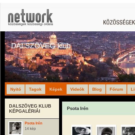
DALSZÖVEG klub
Nyitó
Tagok
Képek
Videók
Blog
Fórum
L
DALSZÖVEG KLUB
Psota Irén
KÉPGALÉRIÁI
Psota Irén
14 kép