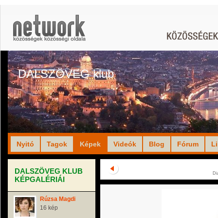
DALSZÖVEG klub
Nyitó
Tagok
Képek
Videók
Blog
Fórum
L
DALSZÖVEG KLUB
Di
KÉPGALÉRIÁI
Rúzsa Magdi
16 kép