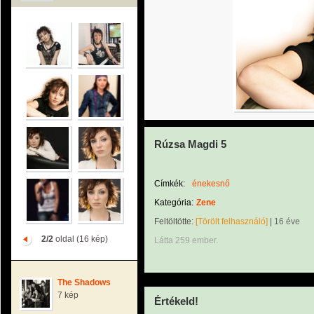
Rúzsa Magdi 5
Címkék:
énekesnő
Kategória:
Zene
Feltöltötte:
[Törölt felhasználó]
|
16 éve
2/2
oldal (16 kép)
Látta 259 ember.
The Shadows
7 kép
Értékeld!