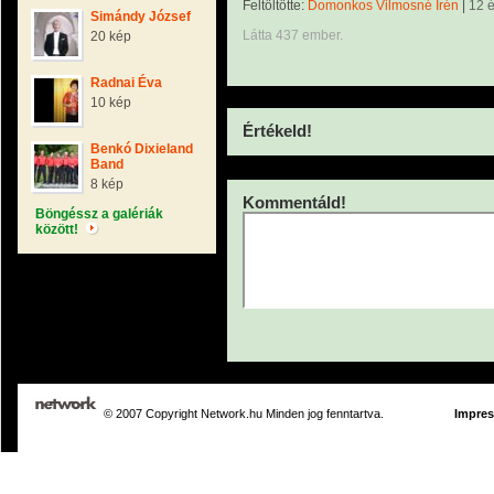
Feltöltötte:
Domonkos Vilmosné Irén
|
12 
Simándy József
Látta 437 ember.
20 kép
Radnai Éva
10 kép
Értékeld!
Benkó Dixieland
Band
8 kép
Kommentáld!
Böngéssz a galériák
között!
© 2007 Copyright Network.hu Minden jog fenntartva.
Impre