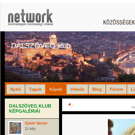
DALSZÖVEG klub
Nyitó
Tagok
Képek
Videók
Blog
Fórum
L
DALSZÖVEG KLUB
Di
KÉPGALÉRIÁI
Sylvie Vartan
11 kép