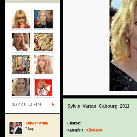
1/2
oldal (11 kép)
Sylvie_Vartan_Cabourg_2011
Tilinger Attila
Címkék:
7 kép
Kategória:
Művészet