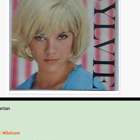
artan
:
Művészet