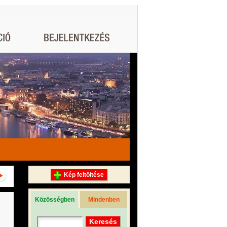
Kép feltöltése
Közösségben
Mindenben