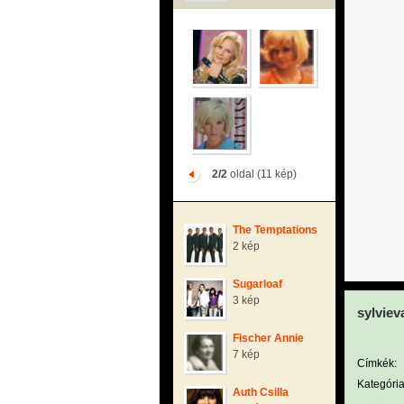
2/2
oldal (11 kép)
The Temptations
2 kép
Sugarloaf
3 kép
sylviev
Fischer Annie
7 kép
Címkék:
Kategória
Auth Csilla