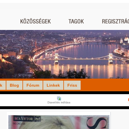
ók
Blog
Fórum
Linkek
Friss
Diavetítés indítása