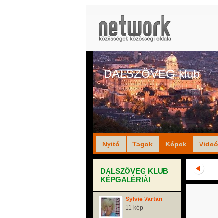
DALSZÖVEG klub
Nyitó
Tagok
Képek
Vide
DALSZÖVEG KLUB
KÉPGALÉRIÁI
Sylvie Vartan
11 kép