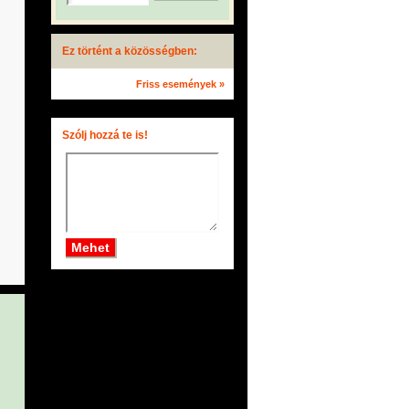
Ez történt a közösségben:
Friss események »
Szólj hozzá te is!