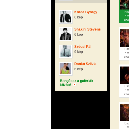
Korda György
Es
r 
6 kép
civa
Shakin' Stevens
6 kép
Szécsi Pál
Es
9 kép
r 
civa
Dankó Szilvia
6 kép
Böngéssz a galériák
között!
Es
r 
civa
Es
r 