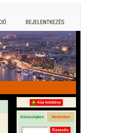
Kép feltöltése
Közösségben
Mindenben