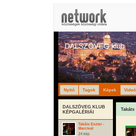
DALSZÖVEG klub
Nyitó
Tagok
Képek
Vide
DALSZÖVEG KLUB
Takáts 
KÉPGALÉRIÁI
Takáts Eszter -
Marcival
24 kép