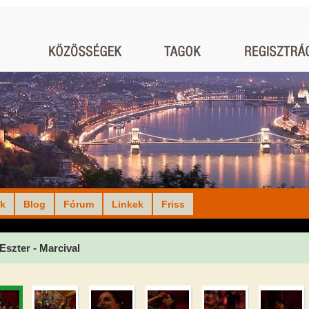
ók
Blog
Fórum
Linkek
Friss
Eszter - Marcival