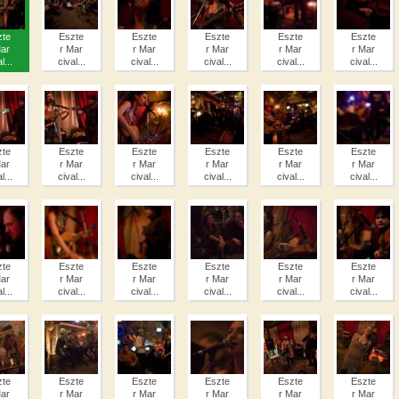
zte
Eszte
Eszte
Eszte
Eszte
Eszte
Mar
r Mar
r Mar
r Mar
r Mar
r Mar
l...
cival...
cival...
cival...
cival...
cival...
zte
Eszte
Eszte
Eszte
Eszte
Eszte
Mar
r Mar
r Mar
r Mar
r Mar
r Mar
l...
cival...
cival...
cival...
cival...
cival...
zte
Eszte
Eszte
Eszte
Eszte
Eszte
Mar
r Mar
r Mar
r Mar
r Mar
r Mar
l...
cival...
cival...
cival...
cival...
cival...
zte
Eszte
Eszte
Eszte
Eszte
Eszte
Mar
r Mar
r Mar
r Mar
r Mar
r Mar