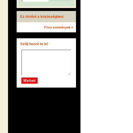
Ez történt a közösségben:
Friss események »
Szólj hozzá te is!