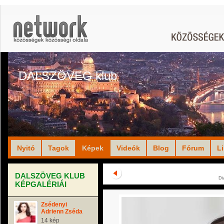
DALSZÖVEG klub
Nyitó
Tagok
Képek
Videók
Blog
Fórum
L
DALSZÖVEG KLUB
Di
KÉPGALÉRIÁI
Zsédenyi
Adrienn Zséda
14 kép