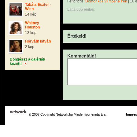
Feltöltötte:
Domonkos Vilmosné Irén
|
10 
Takáts Eszter -
Wien
Látta 605 ember.
14 kép
Whitney
Houston
13 kép
Értékeld!
Horváth István
2 kép
Kommentáld!
Böngéssz a galériák
között!
© 2007 Copyright Network.hu Minden jog fenntartva.
Impre