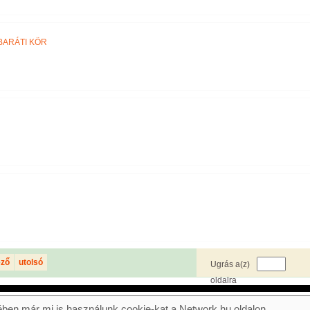
BARÁTI KÖR
ező
utolsó
Ugrás a(z)
oldalra
ben már mi is használunk cookie-kat a Network.hu oldalon.