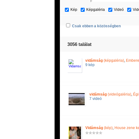
Kép
Képgaléria
Videó
Vid
Csak ebben a közösségben
3056 találat
vidámság
(képgaléria)
,
Emberek
9 kép
vidámság
(videógaléria)
,
Égi
7 videó
Vidámság
(kép)
,
House zene ke