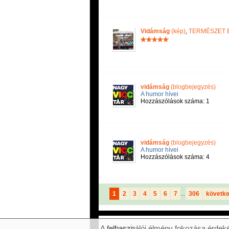
Vidámság
(kép)
,
TERMÉSZET 
vidámság
(blogbejegyzés)
A humor hívei
Hozzászólások száma: 1
vidámság
(blogbejegyzés)
A humor hívei
Hozzászólások száma: 4
1
2
3
4
5
6
7
...
306
követk
A felhasználói élmény fokozása érdeké