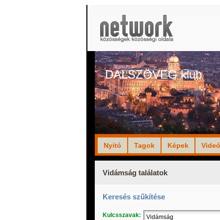
DALSZÖVEG klub
Nyitó
Tagok
Képek
Vide
Vidámság találatok
Keresés szűkítése
Kulcsszavak: