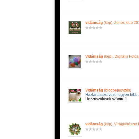
vidámság
(kép)
,
Zenés klub 20
Vidámság
(kép)
,
Digitális Fotó
Vidámság
(blogbejegyzés)
Háztartásszervező legyen több a
Hozzászólások száma: 1
vidámság
(kép)
,
Virágkötészet 