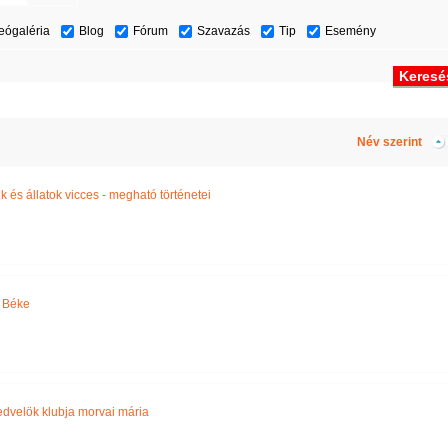
eógaléria
Blog
Fórum
Szavazás
Tip
Esemény
Név szerint
 és állatok vicces - megható történetei
 Béke
dvelök klubja morvai mária