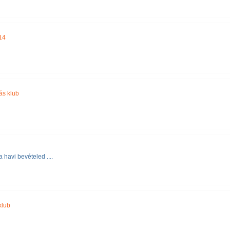
14
zás klub
 havi bevételed ....
klub