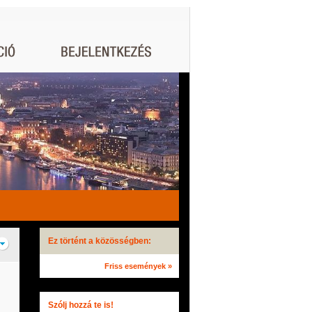
Ez történt a közösségben:
Friss események »
Szólj hozzá te is!