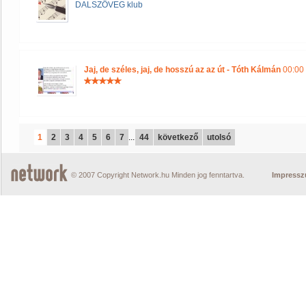
DALSZÖVEG klub
Jaj, de széles, jaj, de hosszú az az út - Tóth Kálmán
00:00 
1
2
3
4
5
6
7
...
44
következő
utolsó
© 2007 Copyright Network.hu Minden jog fenntartva.
Impress