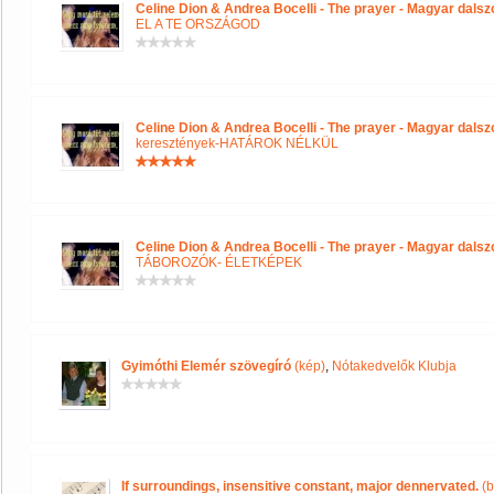
Celine Dion & Andrea Bocelli - The prayer - Magyar dals
EL A TE ORSZÁGOD
Celine Dion & Andrea Bocelli - The prayer - Magyar dals
keresztények-HATÁROK NÉLKÜL
Celine Dion & Andrea Bocelli - The prayer - Magyar dals
TÁBOROZÓK- ÉLETKÉPEK
Gyimóthi Elemér szövegíró
(kép)
,
Nótakedvelők Klubja
If surroundings, insensitive constant, major dennervated.
(