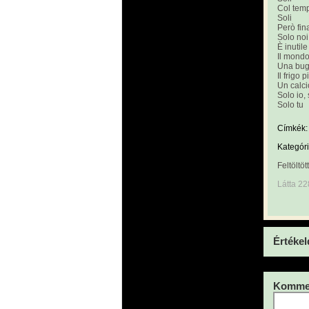
Col temp
Soli
Però fin
Solo noi
È inutil
Il mondo
Una bugi
Il frigo 
Un calcio
Solo io, 
Solo tu
Címkék:
Kategóri
Feltöltöt
Látta 22
Értékel
Kommen