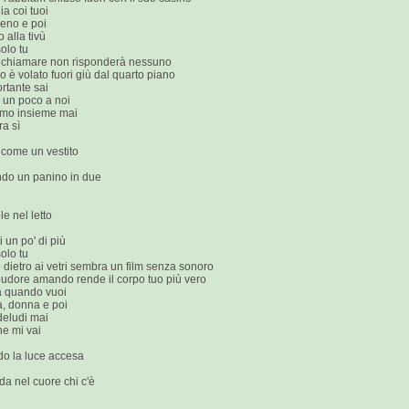
a coi tuoi
pieno e poi
 alla tivù
solo tu
e chiamare non risponderà nessuno
no è volato fuori giù dal quarto piano
rtante sai
 un poco a noi
amo insieme mai
ra sì
 come un vestito
do un panino in due
le nel letto
i un po' di più
solo tu
 dietro ai vetri sembra un film senza sonoro
 pudore amando rende il corpo tuo più vero
a quando vuoi
, donna e poi
deludi mai
he mi vai
o la luce accesa
a nel cuore chi c'è