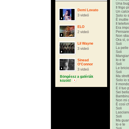
Una bugi
Il frigo 
Demi Lovato
Un calcio
3 videó
Solo io 
È inutil
Il telefo
ELO
Era impo
Pensare
2 videó
Non sti
Ora sì, o
Lil Wayne
Soli
La pelle
3 videó
Soli
Mangian
Io e te
Sinead
Soli
O'Connor
Le bricio
3 videó
Soli
Ma strett
Böngéssz a galériák
Solo io 
között!
Il mondo
E il tuo
Sei bell
Bambina
Non mi 
È così c
Soli
Lasciand
Soli
Ma guard
Io e te
Soli