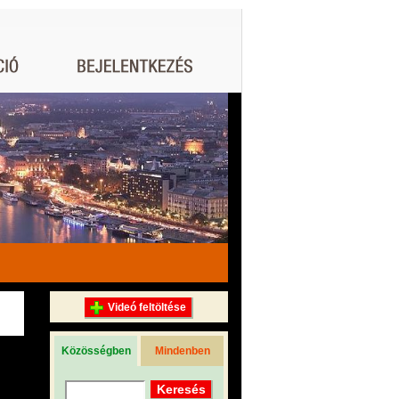
Videó feltöltése
Közösségben
Mindenben