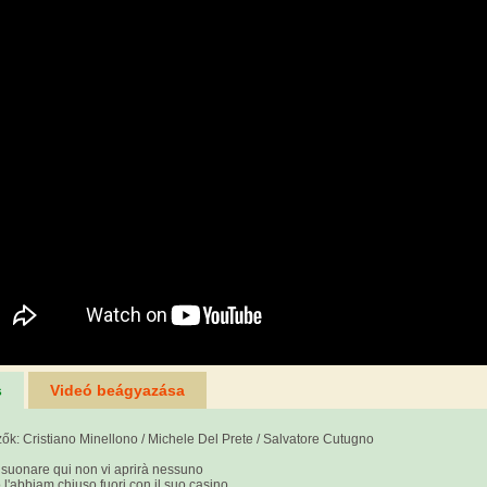
s
Videó beágyazása
ők: Cristiano Minellono / Michele Del Prete / Salvatore Cutugno
e suonare qui non vi aprirà nessuno
 l'abbiam chiuso fuori con il suo casino