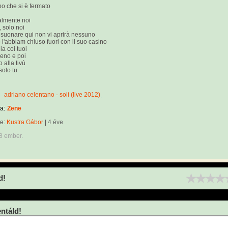
o che si è fermato
almente noi
, solo noi
e suonare qui non vi aprirà nessuno
 l'abbiam chiuso fuori con il suo casino
a coi tuoi
pieno e poi
 alla tivù
solo tu
adriano celentano - soli (live 2012)
a:
Zene
te:
Kustra Gábor
|
4 éve
8 ember.
d!
táld!