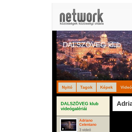
DALSZÖVEG klub
Nyitó
Tagok
Képek
Vide
Adria
DALSZÖVEG klub
videógalériái
Adriano
Celentano
3 videó