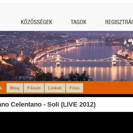
ók
Blog
Fórum
Linkek
Friss
no Celentano - Soli (LIVE 2012)