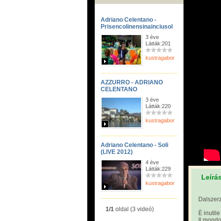
Adriano Celentano -
Prisencolinensinainciusol
3 éve
Látták:201
kustragabor
AZZURRO - ADRIANO
CELENTANO
3 éve
Látták:220
kustragabor
Adriano Celentano - Soli
(LIVE 2012)
4 éve
Látták:229
Leírá
kustragabor
Dalszerz
1/1
oldal (3 videó)
È inutil
Il mondo