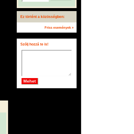
Ez történt a közösségben:
Friss események »
Szólj hozzá te is!