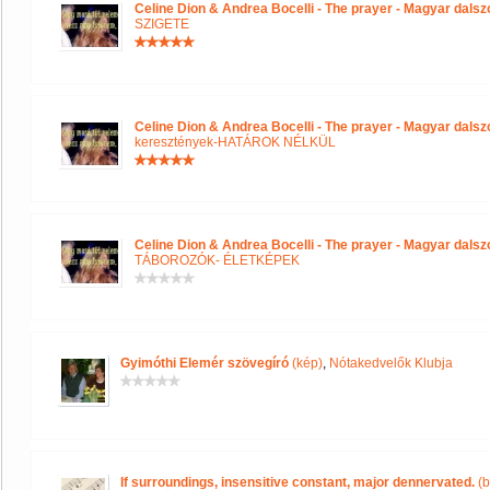
Celine Dion & Andrea Bocelli - The prayer - Magyar dals
SZIGETE
Celine Dion & Andrea Bocelli - The prayer - Magyar dals
keresztények-HATÁROK NÉLKÜL
Celine Dion & Andrea Bocelli - The prayer - Magyar dals
TÁBOROZÓK- ÉLETKÉPEK
Gyimóthi Elemér szövegíró
(kép)
,
Nótakedvelők Klubja
If surroundings, insensitive constant, major dennervated.
(