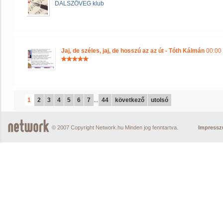
DALSZÖVEG klub
Jaj, de széles, jaj, de hosszú az az út - Tóth Kálmán
00:00 
1
2
3
4
5
6
7
...
44
következő
utolsó
© 2007 Copyright Network.hu Minden jog fenntartva.
Impress