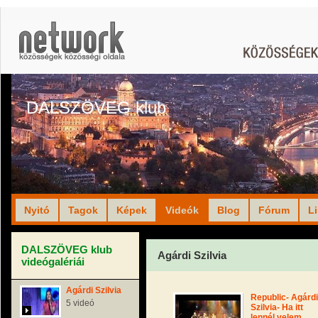
DALSZÖVEG klub
Nyitó
Tagok
Képek
Videók
Blog
Fórum
L
DALSZÖVEG klub
Agárdi Szilvia
videógalériái
Agárdi Szilvia
Republic- Agárdi
5 videó
Szilvia- Ha itt
lennél velem