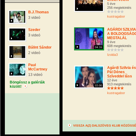
5 éve
256 megtekintés
B.J.Thomas
kustragabor
3 videó
AGÁRDI SZILVIA
Szeder
A BOLDOGSÁG
3 videó
MEGTALÁL
9 éve
608 megtekintés
Bálint Sándor
04:16
2 videó
Izolda3
Paul
Agárdi Szilvia és
McCartney
Pál Dénes_
13 videó
Szíveddel láss
12 éve
Böngéssz a galériák
913 megtekintés
03:00
között!
kustragabor
VISSZA A(Z) DALSZÖVEG KLUB KÖZÖSS