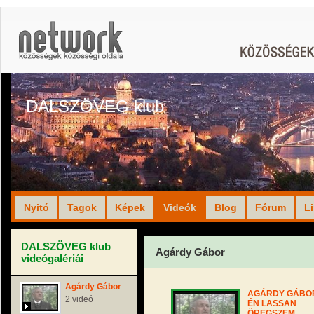
DALSZÖVEG klub
Nyitó
Tagok
Képek
Videók
Blog
Fórum
L
DALSZÖVEG klub
Agárdy Gábor
videógalériái
Agárdy Gábor
AGÁRDY GÁBOR
2 videó
ÉN LASSAN
ÖREGSZEM