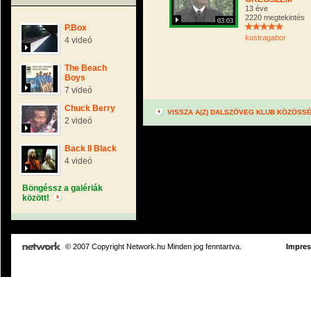
13 éve
2220 megtekintés
03:03
P.Box
kustragabor
4 videó
The Beach
Boys
7 videó
Chuck Berry
VISSZA A(Z) DALSZÖVEG KLUB KÖZÖSS
2 videó
Back II Black
4 videó
Böngéssz a galériák
között!
© 2007 Copyright Network.hu Minden jog fenntartva.
Impre