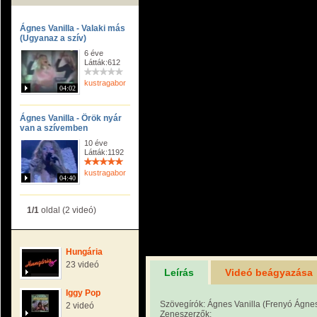
Ágnes Vanilla - Valaki más
(Ugyanaz a szív)
6 éve
Látták:612
kustragabor
04:02
Ágnes Vanilla - Örök nyár
van a szívemben
10 éve
Látták:1192
kustragabor
04:40
1/1
oldal (2 videó)
Hungária
23 videó
Leírás
Videó beágyazása
Iggy Pop
Szövegírók: Ágnes Vanilla (Frenyó Ágne
2 videó
Zeneszerzők: