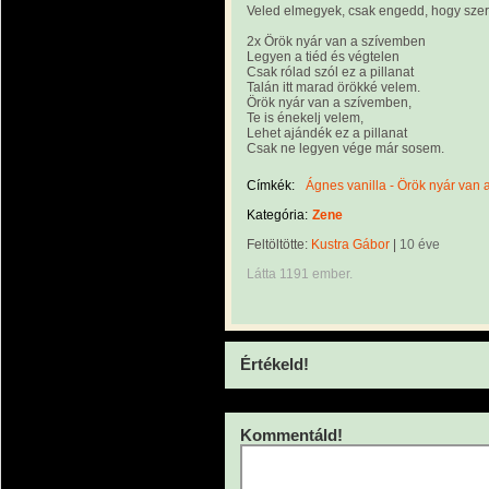
Veled elmegyek, csak engedd, hogy szer
2x Örök nyár van a szívemben
Legyen a tiéd és végtelen
Csak rólad szól ez a pillanat
Talán itt marad örökké velem.
Örök nyár van a szívemben,
Te is énekelj velem,
Lehet ajándék ez a pillanat
Csak ne legyen vége már sosem.
Címkék:
Ágnes vanilla - Örök nyár van
Kategória:
Zene
Feltöltötte:
Kustra Gábor
|
10 éve
Látta 1191 ember.
Értékeld!
Kommentáld!