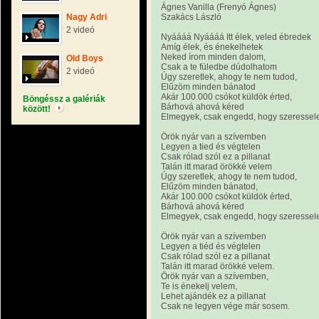
Ágnes Vanilla (Frenyó Ágnes)
Nagy Adri
Szakács László
2 videó
Nyáááá Nyáááá Itt élek, veled ébredek
Amíg élek, és énekelhetek
Neked írom minden dalom,
Old Boys
Csak a te füledbe dúdolhatom
2 videó
Úgy szeretlek, ahogy te nem tudod,
Elűzöm minden bánatod
Akár 100.000 csókot küldök érted,
Böngéssz a galériák
Bárhová ahová kéred
között!
Elmegyek, csak engedd, hogy szeressel
Örök nyár van a szívemben
Legyen a tied és végtelen
Csak rólad szól ez a pillanat
Talán itt marad örökké velem
Úgy szeretlek, ahogy te nem tudod,
Elűzöm minden bánatod,
Akár 100.000 csókot küldök érted,
Bárhová ahová kéred
Elmegyek, csak engedd, hogy szeressel
Örök nyár van a szívemben
Legyen a tiéd és végtelen
Csak rólad szól ez a pillanat
Talán itt marad örökké velem.
Örök nyár van a szívemben,
Te is énekelj velem,
Lehet ajándék ez a pillanat
Csak ne legyen vége már sosem.