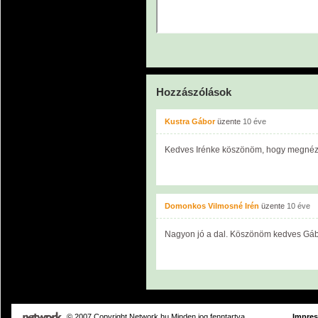
Hozzászólások
Kustra Gábor
üzente
10 éve
Kedves Irénke köszönöm, hogy megnézt
Domonkos Vilmosné Irén
üzente
10 éve
Nagyon jó a dal. Köszönöm kedves Gábo
© 2007 Copyright Network.hu Minden jog fenntartva.
Impre