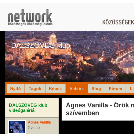
DALSZÖVEG klub
Nyitó
Tagok
Képek
Videók
Blog
Fórum
L
Ágnes Vanilla - Örök 
DALSZÖVEG klub
videógalériái
szívemben
Ágnes Vanilla
2 videó