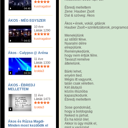
kustragabor
Ébredj mellettem
04:40
Zene: Hauber Zsolt
Dal & szöveg: Ákos
ÁKOS - MÉG EGYSZER
Ákos • ének, vokál, gitárok
10 éve
Hauber Zsolt • szintetizátorok, programo
Látták:1290
Menekülünk
kustragabor
az időtől félve.
04:02
Nyaralni délre
elrepülünk.
Reménykedünk,
Ákos - Calypso @ Aréna
hogy nem értjük félre.
11 éve
Tavaszt remélve
Látták:1330
áttelelünk.
Izolda3
Bárki lehet,
04:04
enyém tied.
Mégis itt vagyunk,
talán csak véletlen.
ÁKOS - ÉBREDJ
Két átutazó
MELLETTEM
közös illúzióba
11 éve
kapaszkodunk.
Látták:1473
Ébredj mellettem
Izolda3
Sose gondolnád,
hogy a boldogság
Neked is járhat.
És ha körül ölel.
Ákos és Rúzsa Magdi-
Akkor is úgy múlik el,
Minden most kezdődik el
mint a varázslat