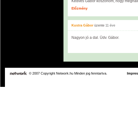
Kedves Gábor köszönöm, hogy meghallg
Előzmény
Kustra Gábor
üzente
11 éve
Nagyon jó a dal. Üdv. Gábor.
© 2007 Copyright Network.hu Minden jog fenntartva.
Impre