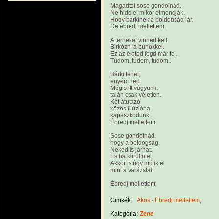
Magadtól sose gondolnád.
Ne hidd el mikor elmondják.
Hogy bárkinek a boldogság jár.
De ébredj mellettem.
A terheket vinned kell.
Birkózni a bűnökkel.
Ez az életed fogd már fel.
Tudom, tudom, tudom..
Bárki lehet,
enyém tied.
Mégis itt vagyunk,
talán csak véletlen.
Két átutazó
közös illúzióba
kapaszkodunk.
Ébredj mellettem.
Sose gondolnád,
hogy a boldogság.
Neked is járhat.
És ha körül ölel.
Akkor is úgy múlik el
mint a varázslat.
Ébredj mellettem.
Címkék:
Ákos - Ébredj mellettem
Kategória:
Zene