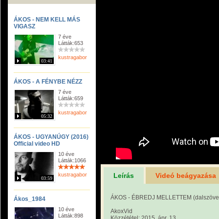
ÁKOS - NEM KELL MÁS
VIGASZ
7 éve
Látták:653
kustragabor
03:41
ÁKOS - A FÉNYBE NÉZZ
7 éve
Látták:659
kustragabor
05:32
ÁKOS - UGYANÚGY (2016)
Official video HD
10 éve
Látták:1066
kustragabor
Leírás
Videó beágyazása
03:59
ÁKOS - ÉBREDJ MELLETTEM (dalszöve
Ákos_1984
10 éve
AkoxVid
Látták:898
Közzététel: 2015. ápr. 13.