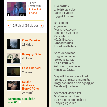
11 éve
Látták:948
Elköltözünk
a földről az égbe.
Talán ott végre
Izolda3
04:07
eggyütt leszünk.
Bárki lehet,
2/5
oldal (39 videó)
enyém tied.
Mégis itt vagyunk,
talán csak véletlen.
Két átutazó
közös illúzióba
Csík Zenekar
kapaszkodunk.
11 videó
Ébredj mellettem.
Sose gondolnád,
Környey Béla
hogy a boldogság.
4 videó
Neked is járhat
És ha körül ölel.
Akkor is úgy múlik el
Lewis Capaldi
mint a varázslat.
2 videó
Magadtól sose gondolnád.
Ne hidd el mikor elmondják.
Szulák
Hogy bárkinek a boldogság jár.
Andrea -
De ébredj mellettem.
Benkő Péter
24 videó
A terheket vinned kell.
Birkózni a bűnökkel.
Böngéssz a galériák
Ez az életed fogd már fel.
között!
Tényleg egyetlen.