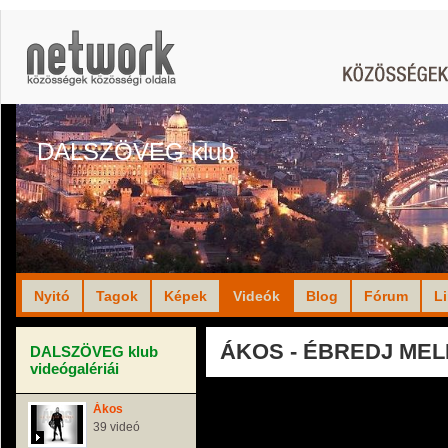
DALSZÖVEG klub
Nyitó
Tagok
Képek
Videók
Blog
Fórum
L
ÁKOS - ÉBREDJ ME
DALSZÖVEG klub
videógalériái
Ákos
39 videó