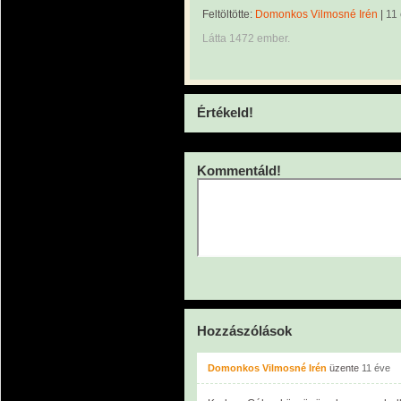
Feltöltötte:
Domonkos Vilmosné Irén
|
11
Látta 1472 ember.
Értékeld!
Kommentáld!
Hozzászólások
Domonkos Vilmosné Irén
üzente
11 éve