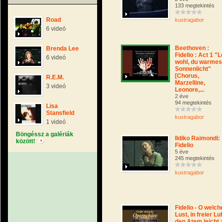
133 megtekintés
Road
kustragabor
6 videó
Beethoven :
Brenda Lee
Fidelio : Act 1 "
6 videó
wohl, du warmes
Sonnenlicht"
[Chorus,
R.E.M.
Marzelline,
3 videó
Leonore,...
2 éve
94 megtekintés
Lisa
Stansfield
kustragabor
1 videó
Böngéssz a galériák
Ildiko Raimondi:
között!
Fidelio
5 éve
245 megtekintés
kustragabor
Fidelio - O welch
Lust, in freier Luf
den Atem leicht 