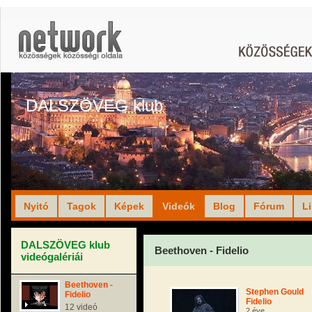
DALSZÖVEG klub
Nyitó
Tagok
Képek
Videók
Blog
Fórum
L
DALSZÖVEG klub
Beethoven - Fidelio
videógalériái
Beethoven -
Stephen Gould
Fidelio
Fidelio
12 videó
2 éve