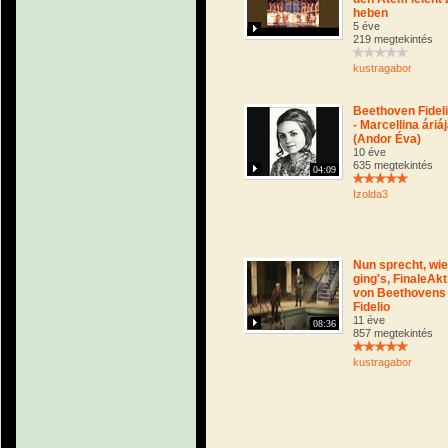
heben
5 éve
219 megtekintés
kustragabor
Beethoven Fidel
- Marcellina áriá
(Andor Éva)
10 éve
635 megtekintés
04:09
Izolda3
Nun sprecht, wie
ging's, FinaleAk
von Beethovens
Fidelio
11 éve
08:36
857 megtekintés
kustragabor