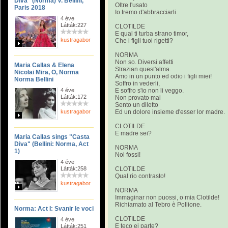
Diva” (Norma) V. Bellini,
Oltre l'usato
Paris 2018
Io tremo d'abbracciarli.
4 éve
Látták:227
CLOTILDE
E qual ti turba strano timor,
kustragabor
Che i figli tuoi rigetti?
NORMA
Non so. Diversi affetti
Maria Callas & Elena
Strazian quest'alma.
Nicolai Mira, O, Norma
Amo in un punto ed odio i figli miei!
Norma Bellini
Soffro in vederli,
4 éve
E soffro s'io non li veggo.
Látták:172
Non provato mai
Sento un diletto
kustragabor
Ed un dolore insieme d'esser lor madre.
CLOTILDE
E madre sei?
Maria Callas sings "Casta
Diva" (Bellini: Norma, Act
NORMA
1)
Nol fossi!
4 éve
Látták:258
CLOTILDE
Qual rio contrasto!
kustragabor
NORMA
Immaginar non puossi, o mia Clotilde!
Richiamato al Tebro è Pollione.
Norma: Act I: Svanir le voci
CLOTILDE
4 éve
E teco ei parte?
Látták:251