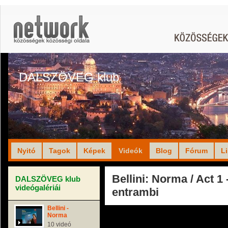
DALSZÖVEG klub
Nyitó
Tagok
Képek
Videók
Blog
Fórum
L
Bellini: Norma / Act 1 
DALSZÖVEG klub
videógalériái
entrambi
Bellini -
Norma
10 videó