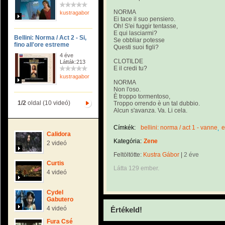
NORMA
kustragabor
Ei tace il suo pensiero.
Oh! S'ei fuggir tentasse,
E qui lasciarmi?
Bellini: Norma / Act 2 - Si,
Se obbliar potesse
fino all'ore estreme
Questi suoi figli?
4 éve
CLOTILDE
Látták:213
E il credi tu?
kustragabor
NORMA
Non l'oso.
È troppo tormentoso,
1/2
oldal (10 videó)
Troppo orrendo è un tal dubbio.
Alcun s'avanza. Va. Li cela.
Címkék:
bellini: norma / act 1 - vanne
e
Calidora
Kategória:
Zene
2 videó
Feltöltötte:
Kustra Gábor
|
2 éve
Curtis
Látta 129 ember.
4 videó
Cydel
Gabutero
4 videó
Értékeld!
Fura Csé