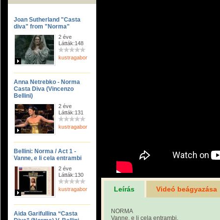
Joan Sutherland "Casta
diva" from "Norma"
2 éve
Látták:148
kustragabor
Anna Netrebko - Norma
Casta Diva (Vincenzo
Bellini)
2 éve
Látták:131
kustragabor
Bellini: Norma / Act 1 -
Vanne, e li cela entrambi
2 éve
Látták:130
Leírás
Videó beágyazása
kustragabor
NORMA
Aida Garifullina “Casta
Vanne, e li cela entrambi.