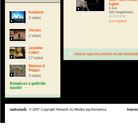
Again
6 éve
Ambient
269 megtekintés
3 videó
kustragabor
Ossian
2 videó
Jennifer
Lopez
VISSZA A(Z) DALSZÖVEG KLUB KÖZÖSS
17 videó
Mamas &
Papas
3 videó
Böngéssz a galériák
között!
© 2007 Copyright Network.hu Minden jog fenntartva.
Impre