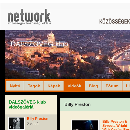
DALSZÖVEG klub
Nyitó
Tagok
Képek
Videók
Blog
Fórum
L
DALSZÖVEG klub
Billy Preston
videógalériái
Billy Preston
Billy Preston &
2 videó
Syreeta Wright -
With You I'm Bor