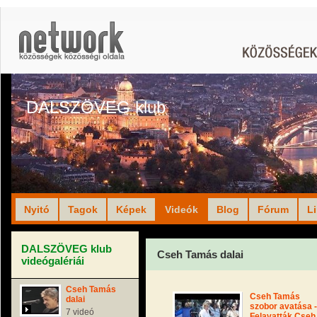
DALSZÖVEG klub
Nyitó
Tagok
Képek
Videók
Blog
Fórum
L
DALSZÖVEG klub
Cseh Tamás dalai
videógalériái
Cseh Tamás
Cseh Tamás
dalai
szobor avatása -
7 videó
Felavatták Cseh