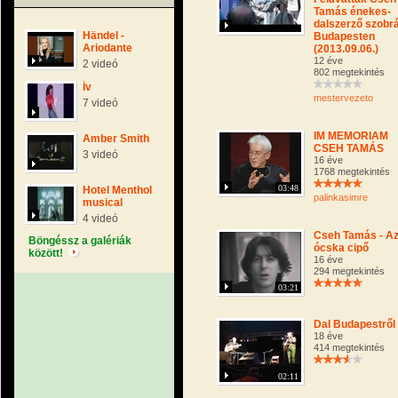
Tamás énekes-
dalszerző szobr
Händel -
Budapesten
Ariodante
(2013.09.06.)
12 éve
2 videó
802 megtekintés
Ív
mestervezeto
7 videó
IM MEMORIAM
Amber Smith
CSEH TAMÁS
3 videó
16 éve
1768 megtekintés
03:48
Hotel Menthol
palinkasimre
musical
4 videó
Cseh Tamás - A
Böngéssz a galériák
ócska cipő
között!
16 éve
294 megtekintés
03:21
Dal Budapestről
18 éve
414 megtekintés
02:11