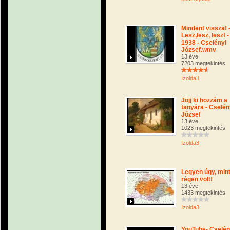
Mindent vissza! 
Lesz,lesz, lesz! -
1938 - Cselényi
József.wmv
13 éve
7203 megtekintés
Izolda3
Jöjj ki hozzám a
tanyára - Cselén
József
13 éve
1023 megtekintés
Izolda3
Legyen úgy, min
régen volt!
13 éve
1433 megtekintés
Izolda3
YouTube- Cselén