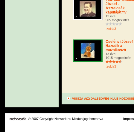
József -
Asztalosék
kapufáját.flv
13 éve
905 megtekintés
Izolda3
Cselényi József 
Hazudik a
muzsikaszó
13 éve
1015 megtekintés
Izolda3
VISSZA A(Z) DALSZÖVEG KLUB KÖZÖSS
© 2007 Copyright Network.hu Minden jog fenntartva.
Impre