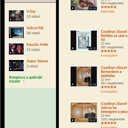
563 megtekintés
02:59
V-Zoy
ladirozalia
10 videó
Szécsi Pál
Cselényi József 
36 videó
Befútta az utat a
hó
12 éve
Kaszás Attila
897 megtekintés
01:52
10 videó
kustragabor
Super Stereo
3 videó
Cselényi József 
Bementem a
patikába
Böngéssz a galériák
12 éve
között!
667 megtekintés
02:56
kustragabor
Cselényi József 
Julcsa ha
kimegyen a piac
12 éve
1191 megtekintés
03:07
kustragabor