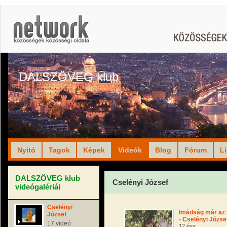
DALSZÖVEG klub
Nyitó
Tagok
Képek
Videók
Blog
Fórum
L
DALSZÖVEG klub
Cselényi József
videógalériái
Cselényi
Imádság már az 
József
- Cselényi Józse
17 videó
12 éve