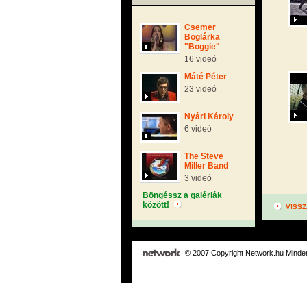
Csemer
Boglárka
"Boggie"
16 videó
Máté Péter
23 videó
Nyári Károly
6 videó
The Steve
Miller Band
3 videó
Böngéssz a galériák
között!
VISSZ
© 2007 Copyright Network.hu Minden 