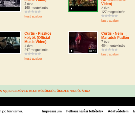
2 éve
Video)
160 megtekintés
2 éve
127 megtekintés
kustragabor
kustragabor
Curtis - Piszkos
Curtis - Nem
kölyök (Official
Maradok Padlón
Music Video)
7 éve
404 megtekintés
4 éve
247 megtekintés
04:10
kustragabor
kustragabor
A A(Z) DALSZÖVEG KLUB KÖZÖSSÉG ÖSSZES VIDEÓJÁHOZ
jog fenntartva.
Impresszum
Felhasználási feltételek
Adatvédelem
M