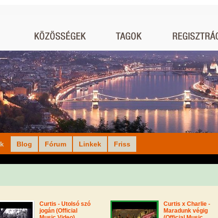
ók
Blog
Fórum
Linkek
Friss
Curtis - Utolsó szó
Curtis x Charlie -
jogán (Official
Maradunk végig
Music Video)
(Official Music