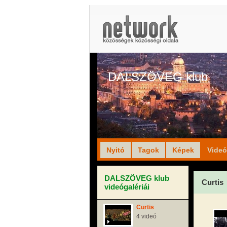
DALSZÖVEG klub
Nyitó
Tagok
Képek
Vide
DALSZÖVEG klub
Curtis
videógalériái
Curtis
4 videó