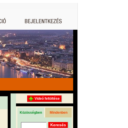
Videó feltöltése
Közösségben
Mindenben