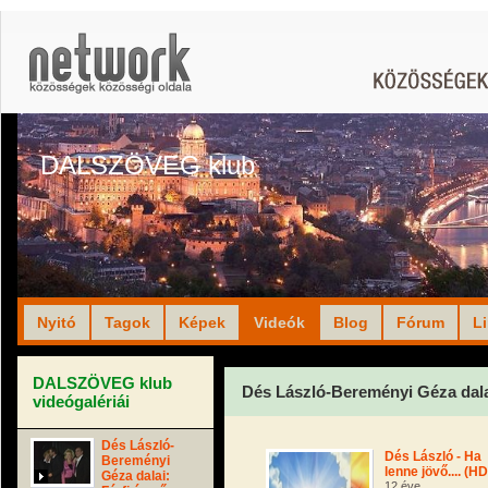
DALSZÖVEG klub
Nyitó
Tagok
Képek
Videók
Blog
Fórum
L
DALSZÖVEG klub
Dés László-Bereményi Géza dalai
videógalériái
Dés László-
Dés László - Ha
Bereményi
lenne jövő.... (HD
Géza dalai:
12 éve