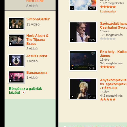
Férfi és nő
1352 megtekintés
8 videó
04:26
kustragabor
Simon&Garfunkel
Szétszédült hang
13 videó
Cserhalmi Györ
16 éve
122 megtekintés
Herb Alpert &
The Tijuana
03:27
Brass
2 videó
Ez a hely - Kulka
János
Jesus Christ
16 éve
7 videó
375 megtekintés
04:54
Bananarama
1 videó
Anyakomplexus
vs. apakomplex
- Básti Juli
Böngéssz a galériák
16 éve
között!
442 megtekintés
04:19