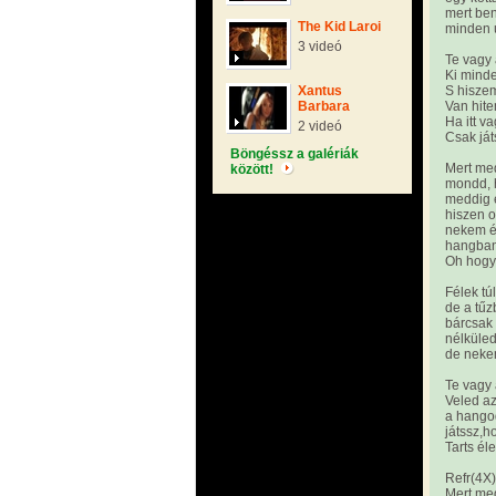
mert ben
The Kid Laroi
minden ú
3 videó
Te vagy
Ki minde
Xantus
S hisze
Barbara
Van hit
Ha itt 
2 videó
Csak já
Böngéssz a galériák
Mert me
között!
mondd, 
meddig 
hiszen o
nekem ér
hangban
Oh hogy
Félek tú
de a tű
bárcsak
nélküle
de neke
Te vagy
Veled a
a hango
játssz,h
Tarts él
Refr(4X)
Mert me