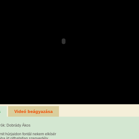
s
Videó beágyazása
rók: Dobrády Ákos
mit húrjaidon fontál nekem elkísér
ába írt olthatatlan szenvedély