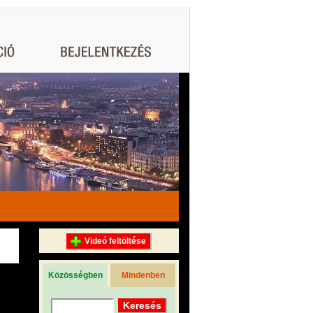
Videó feltöltése
Közösségben
Mindenben