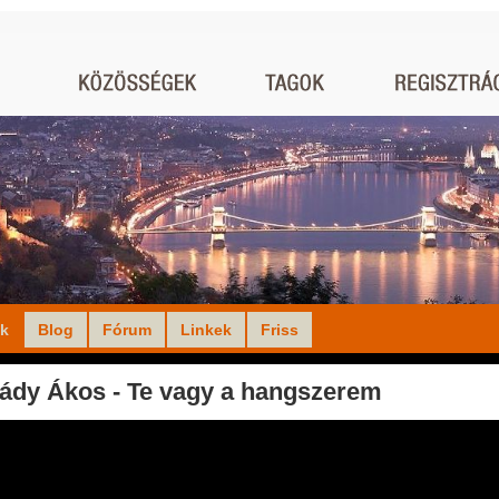
ók
Blog
Fórum
Linkek
Friss
ády Ákos - Te vagy a hangszerem