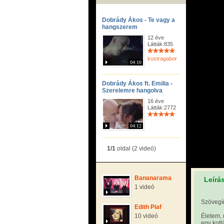
Dobrády Ákos - Te vagy a
hangszerem
12 éve
Látták:835
kustragabor
04:10
Dobrády Ákos ft. Emilia -
Szerelemre hangolva
16 éve
Látták:2772
04:12
1/1
oldal (2 videó)
Bananarama
Leírá
1 videó
Szövegí
Edith Piaf
10 videó
Életem, 
egy kott