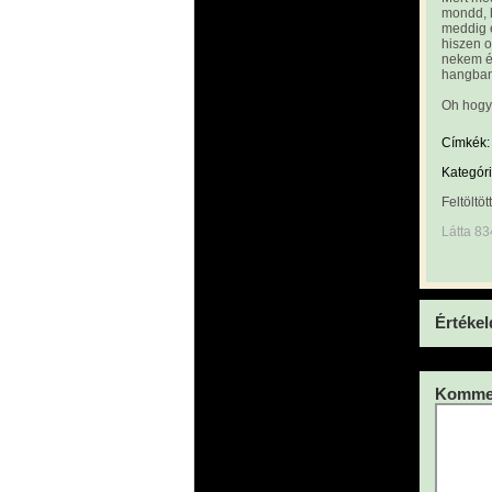
mondd, 
meddig 
hiszen o
nekem ér
hangban
Oh hogy
Címkék:
Kategóri
Feltöltöt
Látta 83
Értékel
Kommen