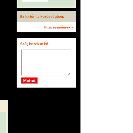
Ez történt a közösségben:
Friss események »
Szólj hozzá te is!