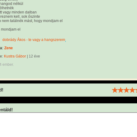
hangod nélkül
élhetnék
tt vagy minden dalban
eznem kell, sok őszinte
 nem találnék mást, hogy mondjam el
 mondjam el
dobrády Ákos - te vagy a hangszerem
a:
Zene
te:
Kustra Gábor
|
12 éve
4 ember.
d!
táld!