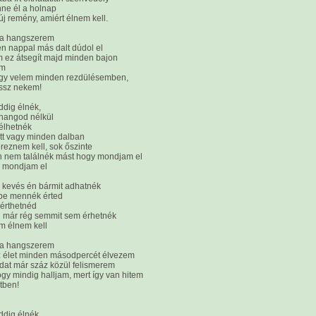
ne él a holnap
j remény, amiért élnem kell.
 a hangszerem
n nappal más dalt dúdol el
m ez átsegít majd minden bajon
em
vagy velem minden rezdülésemben,
tssz nekem!
ddig élnék,
hangod nélkül
élhetnék
tt vagy minden dalban
eznem kell, sok őszinte
 nem találnék mást hogy mondjam el
 mondjam el
l kevés én bármit adhatnék
zbe mennék érted
 érthetnéd
d már rég semmit sem érhetnék
m élnem kell
 a hangszerem
z élet minden másodpercét élvezem
dat már száz közül felismerem
ogy mindig halljam, mert így van hitem
etben!
ddig élnék,