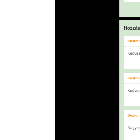
Hozzás
Kustra
Kedves
Kustra
Kedves
Domonk
Nagyon