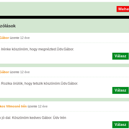
zólások
 Gábor
üzente
12 éve
 Irénke köszönöm, hogy megnézted.Üdv.Gábor.
Válasz
 Gábor
üzente
12 éve
 Rozika örülök, hogy tetszik köszönöm.Üdv.Gábor.
Válasz
os Vilmosné Irén
üzente
12 éve
 jó dal. Köszönöm kedves Gábor. Üdv Irén
Válasz