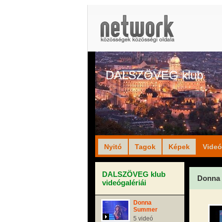
DALSZÖVEG klub
Nyitó
Tagok
Képek
Vide
DALSZÖVEG klub
Donna
videógalériái
Donna
Summer
5 videó