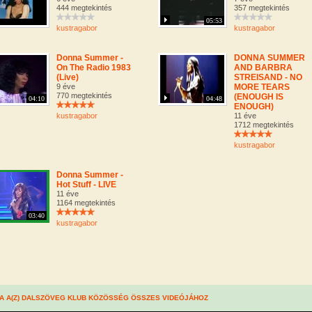
444 megtekintés
357 megtekintés
05:53
kustragabor
kustragabor
Donna Summer -
DONNA SUMMER
On The Radio 1983
AND BARBRA
(Live)
STREISAND - NO
9 éve
MORE TEARS
770 megtekintés
(ENOUGH IS
04:10
04:48
ENOUGH)
kustragabor
11 éve
1712 megtekintés
kustragabor
Donna Summer -
Hot Stuff - LIVE
11 éve
1164 megtekintés
03:40
kustragabor
A A(Z) DALSZÖVEG KLUB KÖZÖSSÉG ÖSSZES VIDEÓJÁHOZ