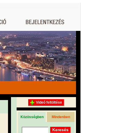
Videó feltöltése
Közösségben
Mindenben