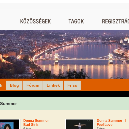
ók
Blog
Fórum
Linkek
Friss
 Summer
Donna Summer -
Donna Summer - I
Bad Girls
Feel Love
6 éve
7 éve