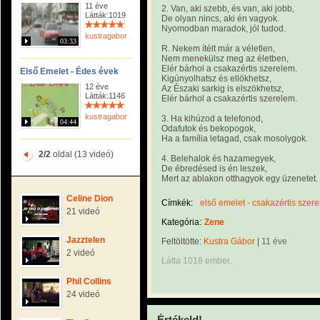
11 éve
2. Van, aki szebb, és van, aki jobb,
Látták:1019
De olyan nincs, aki én vagyok.
Nyomodban maradok, jól tudod.
kustragabor
03:33
R. Nekem ítélt már a véletlen,
Nem menekülsz meg az életben,
Elér bárhol a csakazértis szerelem.
Első Emelet - Édes évek
Kigúnyolhatsz és ellökhetsz,
12 éve
Az Északi sarkig is elszökhetsz,
Látták:1146
Elér bárhol a csakazértis szerelem.
kustragabor
3. Ha kihúzod a telefonod,
04:44
Odafutok és bekopogok,
Ha a família letagad, csak mosolygok.
2/2
oldal (13 videó)
4. Belehalok és hazamegyek,
De ébredésed is én leszek,
Mert az ablakon otthagyok egy üzenetet.
Celine Dion
Címkék:
első emelet - csakazértis szer
21 videó
Kategória:
Zene
Jazztelen
Feltöltötte:
Kustra Gábor
|
11 éve
2 videó
Látta 1018 ember.
Phil Collins
24 videó
Értékeld!