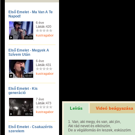
Első Emelet - Ma Van A Te
Napod!
6 éve
Látták:420
kustragabor
03:09
Első Emelet - Megyek A
Szívem Után
6 éve
Látták:431
kustragabor
03:07
Első Emelet - Kis
generáció
7 éve
Látták:473
Leírás
Videó beágyazása
kustragabor
03:16
1. Van, aki megy, és van, aki jön,
Aki rád nevet és elköszön,
Első Emelet - Csakazértis
De a végállomás én leszek, esküszöm.
szerelem