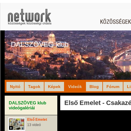
DALSZÖVEG klub
Nyitó
Tagok
Képek
Videók
Blog
Fórum
L
Első Emelet - Csakazé
DALSZÖVEG klub
videógalériái
Első Emelet
13 videó