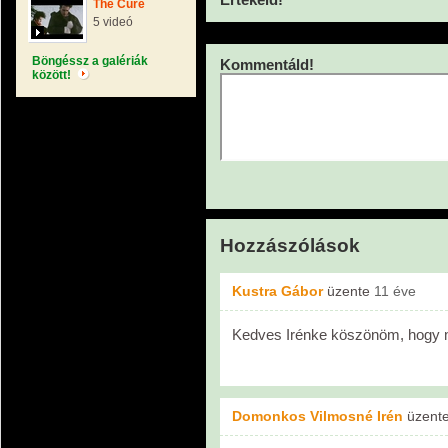
The Cure
5 videó
Böngéssz a galériák
Kommentáld!
között!
Hozzászólások
Kustra Gábor
üzente
11 éve
Kedves Irénke köszönöm, hogy m
Domonkos Vilmosné Irén
üzent