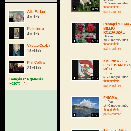
1252 megtekintés
05:06
Alle Farben
palinkasimre
4 videó
Csongrádi Kata 
MILLIÓ
Palló Imre
RÓZSASZÁL
4 videó
16 éve
3038 megtekintés
04:26
Vastag Csaba
palinkasimre
15 videó
KALINKA - ÉS
Phil Collins
EGY KIS MAGY
24 videó
MÚLT
17 éve
5177 megtekintés
05:12
Böngéssz a galériák
között!
palinkasimre
ENIGMA
17 éve
1640 megtekintés
palinkasimre
02:58
Brhams V.Magy