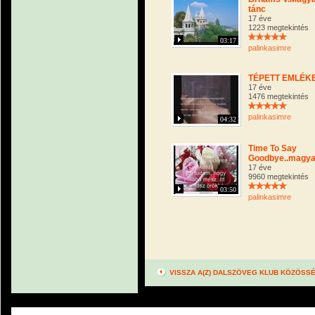
tánc
17 éve
1223 megtekintés
03:17
palinkasimre
TÉPETT EMLÉK
17 éve
1476 megtekintés
palinkasimre
04:32
Time To Say
Goodbye..magya
17 éve
9960 megtekintés
03:50
palinkasimre
VISSZA A(Z) DALSZÖVEG KLUB KÖZÖSS