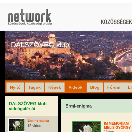
DALSZÖVEG klub
Nyitó
Tagok
Képek
Videók
Blog
Fórum
L
DALSZÖVEG klub
Ermi-enigma
videógalériái
Ermi-enigma
IM MEMORIAM
15 videó
MELIS GYÖRGY
16 éve