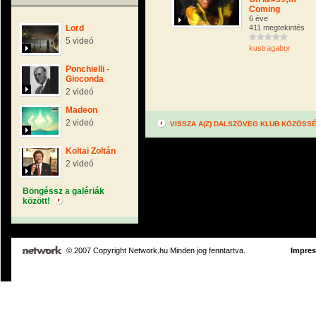
Coming
6 éve
Lord
411 megtekintés
5 videó
kustragabor
Ponchielli -
Gioconda
2 videó
Madeon
2 videó
VISSZA A(Z) DALSZÖVEG KLUB KÖZÖSS
Koltai Zoltán
2 videó
Böngéssz a galériák
között!
© 2007 Copyright Network.hu Minden jog fenntartva.
Impre