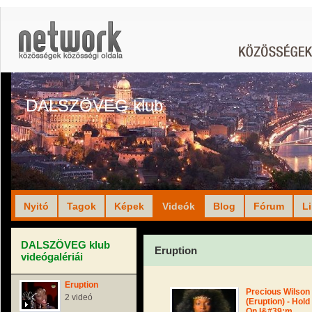
DALSZÖVEG klub
Nyitó
Tagok
Képek
Videók
Blog
Fórum
L
DALSZÖVEG klub
Eruption
videógalériái
Eruption
Precious Wilson
2 videó
(Eruption) - Hold
On I&#39;m