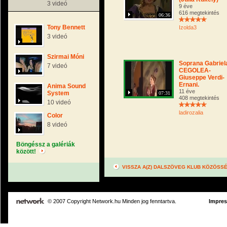
3 videó
9 éve
616 megtekintés
06:36
Tony Bennett
Izolda3
3 videó
Szirmai Móni
Soprana Gabriel
7 videó
CEGOLEA-
Giuseppe Verdi-
Ernani.
Anima Sound
11 éve
System
07:31
408 megtekintés
10 videó
ladirozalia
Color
8 videó
Böngéssz a galériák
között!
VISSZA A(Z) DALSZÖVEG KLUB KÖZÖSS
© 2007 Copyright Network.hu Minden jog fenntartva.
Impre