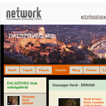
DALSZÖVEG klub
Nyitó
Tagok
Képek
Videók
Blog
Fórum
L
DALSZÖVEG klub
Giuseppe Verdi - ERNANI
videógalériái
Giuseppe
Verdi- Ernani -
Verdi -
Elvira cavatina
ERNANI
(Júlia Kukely)