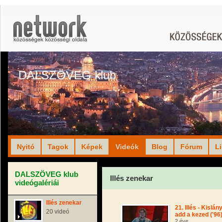
DALSZÖVEG klub
Nyitó
Tagok
Képek
Videók
Blog
Fórum
L
DALSZÖVEG klub
Illés zenekar
videógalériái
Illés zenekar
21. Illés - Kislány
20 videó
add a kezed ('96
2 éve