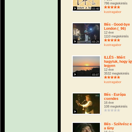
786 megtekintés
03:40
kustragabor
Illés - Good-bye
London (_96)
12 éve
1110 megtekintés
03:29
kustragabor
ILLÉS - Miért
hagytuk, hogy íg
legyen
12 éve
3532 megtekintés
03:07
kustragabor
Illés - Európa
csendes
16 éve
108 megtekintés
Illés - Szélvész e
a lány