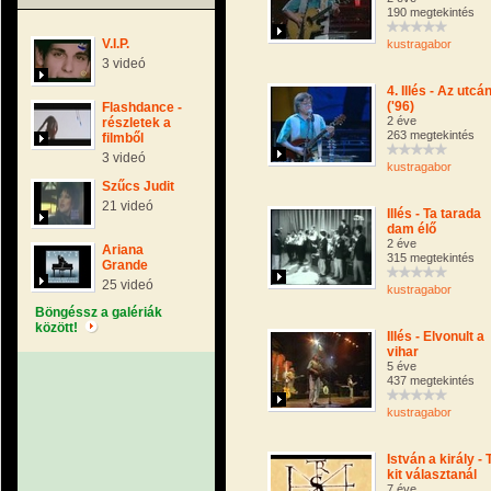
190 megtekintés
V.I.P.
kustragabor
3 videó
4. Illés - Az utcá
('96)
Flashdance -
2 éve
részletek a
263 megtekintés
filmből
3 videó
kustragabor
Szűcs Judit
21 videó
Illés - Ta tarada
dam élő
2 éve
Ariana
315 megtekintés
Grande
25 videó
kustragabor
Böngéssz a galériák
között!
Illés - Elvonult a
vihar
5 éve
437 megtekintés
kustragabor
István a király - 
kit választanál
7 éve