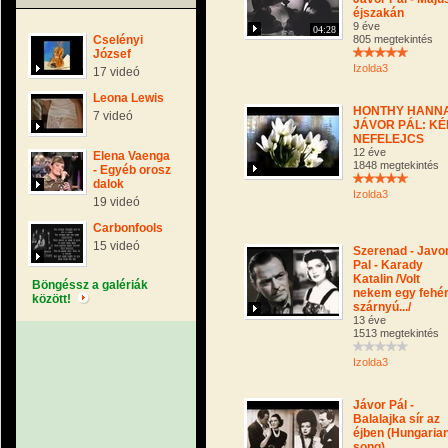
éjszakán
9 éve
04:28
Cselényi
805 megtekintés
József
Izolda3
17 videó
Leona Lewis
HONTHY HANNA
7 videó
JÁVOR PÁL: KÉ
NEFELEJCS
12 éve
Elena Vaenga
1848 megtekintés
- Egyéb orosz
dalok
Izolda3
19 videó
Carbonfools
15 videó
Szerenad - Javo
Pal - Karady
Katalin /Volt
Böngéssz a galériák
nekem egy fehé
között!
szárnyú.../
13 éve
1513 megtekintés
Izolda3
Jávor Pál -
Balalajka sír az
éjben (Hungaria
song)