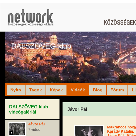
DALSZÖVEG klub
Nyitó
Tagok
Képek
Videók
Blog
Fórum
L
DALSZÖVEG klub
Jávor Pál
videógalériái
Jávor Pál
Makrancos hölgy
7 videó
Karády Katalin,
Jávor Pál - Máju