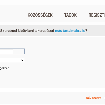
 Szeretnéd kibővíteni a keresésed
más tartalmakra is
?
égekben
Név szerint