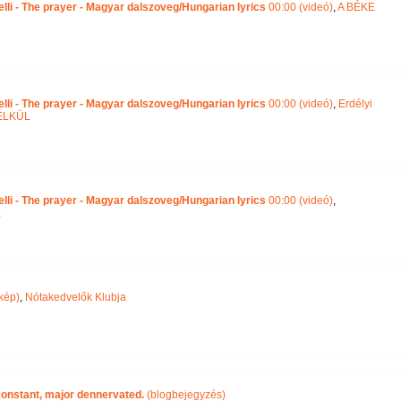
lli - The prayer - Magyar dalszoveg/Hungarian lyrics
00:00 (videó)
,
A BÉKE
lli - The prayer - Magyar dalszoveg/Hungarian lyrics
00:00 (videó)
,
Erdélyi
ÉLKÜL
lli - The prayer - Magyar dalszoveg/Hungarian lyrics
00:00 (videó)
,
K
kép)
,
Nótakedvelők Klubja
 constant, major dennervated.
(blogbejegyzés)