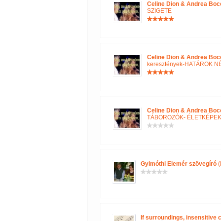
Celine Dion & Andrea Boce
SZIGETE
Celine Dion & Andrea Boce
keresztények-HATÁROK N
Celine Dion & Andrea Boce
TÁBOROZÓK- ÉLETKÉPE
Gyimóthi Elemér szövegíró
(
If surroundings, insensitive