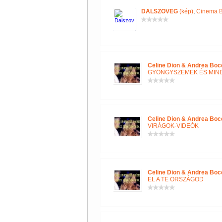
DALSZOVEG
(kép)
,
Cinema B
Celine Dion & Andrea Boce
GYÖNGYSZEMEK ÉS MIN
Celine Dion & Andrea Boce
VIRÁGOK-VIDEÓK
Celine Dion & Andrea Boce
EL A TE ORSZÁGOD