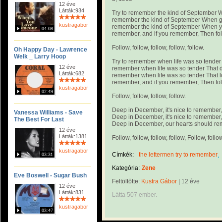
12 éve
Látták:934
Try to remember the kind of September Wh
remember the kind of September When gr
kustragabor
remember the kind of September When you
04:08
remember, and if you remember, Then fol
Follow, follow, follow, follow, follow.
Oh Happy Day - Lawrence
Welk _ Larry Hoop
Try to remember when life was so tender 
12 éve
remember when life was so tender That d
Látták:682
remember when life was so tender That lo
remember, and if you remember, Then fol
kustragabor
02:49
Follow, follow, follow, follow.
Deep in December, it's nice to remember,
Vanessa Williams - Save
Deep in December, it's nice to remember,
The Best For Last
Deep in December, our hearts should re
12 éve
Látták:1381
Follow, follow, follow, follow, Follow, follow
kustragabor
Címkék:
the lettermen try to remember
03:31
Kategória:
Zene
Eve Boswell - Sugar Bush
Feltöltötte:
Kustra Gábor
|
12 éve
12 éve
Látták:831
Látta 507 ember.
kustragabor
03:47