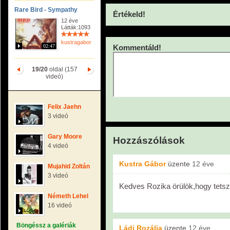
Rare Bird - Sympathy
Értékeld!
12 éve
Látták:1093
kustragabor
02:47
Kommentáld!
19/20
oldal (157
videó)
Felix Jaehn
3 videó
Gary Moore
Hozzászólások
4 videó
Kustra Gábor
üzente
12 éve
Mujahid Zoltán
3 videó
Kedves Rozika örülök,hogy tetsz
Németh Lehel
16 videó
Böngéssz a galériák
Ládi Rozália
üzente
12 éve