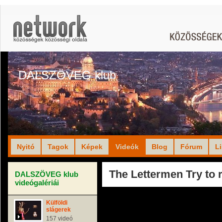
DALSZÖVEG klub
Nyitó
Tagok
Képek
Videók
Blog
Fórum
L
The Lettermen Try to
DALSZÖVEG klub
videógalériái
Külföldi
slágerek
157 videó