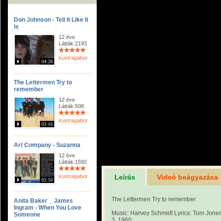
Don Johnson - Tell It Like It
is
12 éve
Látták:2193
kustragabor
04:28
The Lettermen Try to
remember
12 éve
Látták:508
kustragabor
03:16
Art Company - Suzanna
12 éve
Látták:1592
kustragabor
Leírás
Videó beágyazása
02:50
The Lettermen Try to remember
Anita Baker _ James
Ingram - When You Love
Music: Harvey Schmidt Lyrics: Tom Jone
Someone
3, 1960