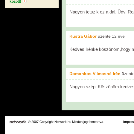
között!
Nagyon tetszik ez a dal. Üdv. Roz
Kustra Gábor
üzente
12 éve
Kedves Irénke köszönöm,hogy 
Domonkos Vilmosné Irén
üzent
Nagyon szép. Köszönöm kedves 
© 2007 Copyright Network.hu Minden jog fenntartva.
Impre