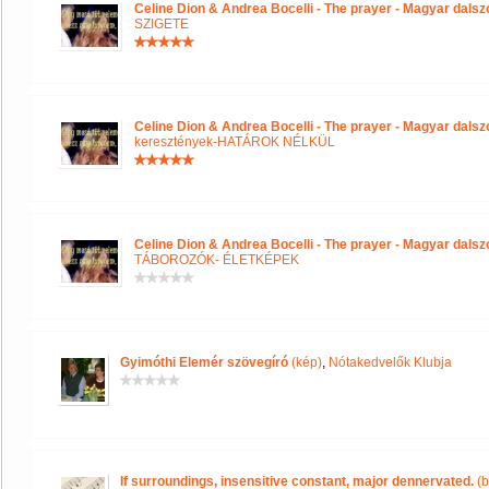
Celine Dion & Andrea Bocelli - The prayer - Magyar dals
SZIGETE
Celine Dion & Andrea Bocelli - The prayer - Magyar dals
keresztények-HATÁROK NÉLKÜL
Celine Dion & Andrea Bocelli - The prayer - Magyar dals
TÁBOROZÓK- ÉLETKÉPEK
Gyimóthi Elemér szövegíró
(kép)
,
Nótakedvelők Klubja
If surroundings, insensitive constant, major dennervated.
(