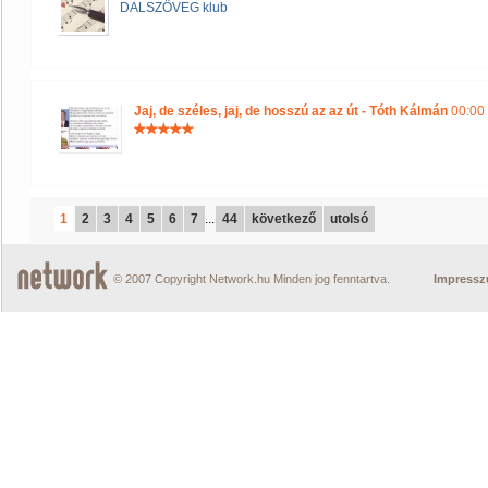
DALSZÖVEG klub
Jaj, de széles, jaj, de hosszú az az út - Tóth Kálmán
00:00 
1
2
3
4
5
6
7
...
44
következő
utolsó
© 2007 Copyright Network.hu Minden jog fenntartva.
Impress