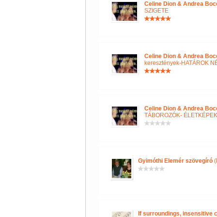
Celine Dion & Andrea Boce
SZIGETE
Celine Dion & Andrea Boce
keresztények-HATÁROK N
Celine Dion & Andrea Boce
TÁBOROZÓK- ÉLETKÉPE
Gyimóthi Elemér szövegíró
(
If surroundings, insensitive