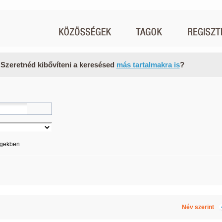
 Szeretnéd kibővíteni a keresésed
más tartalmakra is
?
égekben
Név szerint