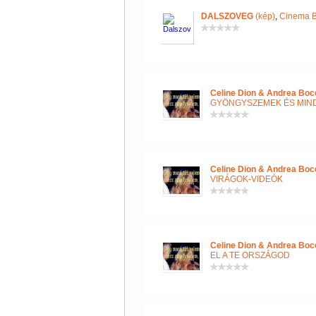
DALSZOVEG
(kép)
,
Cinema B
Celine Dion & Andrea Boce
GYÖNGYSZEMEK ÉS MIN
Celine Dion & Andrea Boce
VIRÁGOK-VIDEÓK
Celine Dion & Andrea Boce
EL A TE ORSZÁGOD