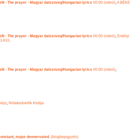
lli - The prayer - Magyar dalszoveg/Hungarian lyrics
00:00 (videó)
,
A BÉKE
lli - The prayer - Magyar dalszoveg/Hungarian lyrics
00:00 (videó)
,
Erdélyi
ÉLKÜL
lli - The prayer - Magyar dalszoveg/Hungarian lyrics
00:00 (videó)
,
K
kép)
,
Nótakedvelők Klubja
 constant, major dennervated.
(blogbejegyzés)